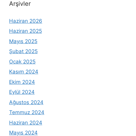
Arşivler
Haziran 2026
Haziran 2025
Mayıs 2025
Şubat 2025
Ocak 2025
Kasım 2024
Ekim 2024
Eylül 2024
Ağustos 2024
Temmuz 2024
Haziran 2024
Mayıs 2024