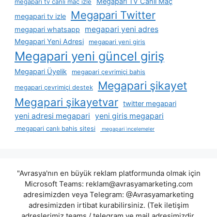
Megapari TV Canlı Maç
megapari tv canli maç izle
Megapari Twitter
megapari tv izle
megapari yeni adres
megapari whatsapp
Megapari Yeni Adresi
megapari yeni giris
Megapari yeni güncel giriş
Megapari Üyelik
megapari çevrimiçi bahis
Megapari şikayet
megapari çevrimiçi destek
Megapari şikayetvar
twitter megapari
yeni adresi megapari
yeni giris megapari
megapari canlı bahis sitesi
megapari i̇ncelemeler
"Avrasya'nın en büyük reklam platformunda olmak için
Microsoft Teams:
reklam@avrasyamarketing.com
adresimizden veya Telegram: @Avrasyamarketing
adresimizden irtibat kurabilirsiniz. (Tek iletişim
adreslerimiz teams / telegram ve mail adresimizdir.