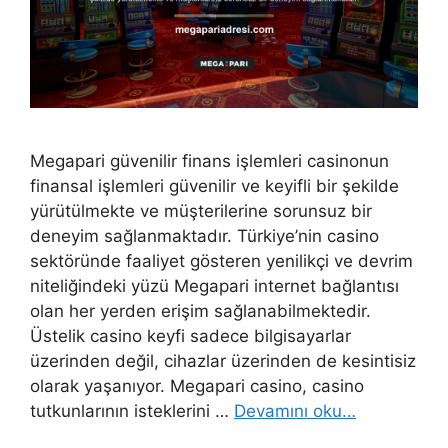
Megapari güvenilir finans işlemleri casinonun
finansal işlemleri güvenilir ve keyifli bir şekilde
yürütülmekte ve müşterilerine sorunsuz bir
deneyim sağlanmaktadır. Türkiye’nin casino
sektöründe faaliyet gösteren yenilikçi ve devrim
niteliğindeki yüzü Megapari internet bağlantısı
olan her yerden erişim sağlanabilmektedir.
Üstelik casino keyfi sadece bilgisayarlar
üzerinden değil, cihazlar üzerinden de kesintisiz
olarak yaşanıyor. Megapari casino, casino
tutkunlarının isteklerini …
Devamını oku…