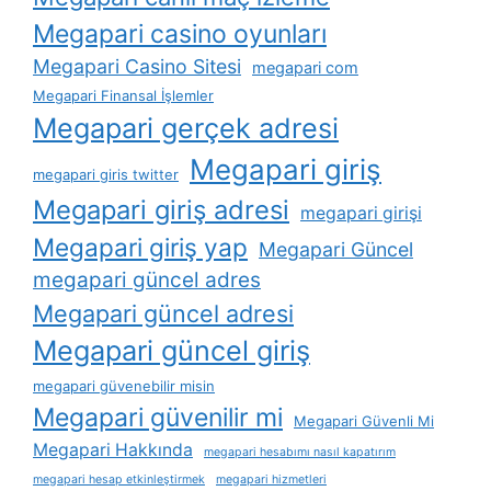
Megapari casino oyunları
Megapari Casino Sitesi
megapari com
Megapari Finansal İşlemler
Megapari gerçek adresi
Megapari giriş
megapari giris twitter
Megapari giriş adresi
megapari girişi
Megapari giriş yap
Megapari Güncel
megapari güncel adres
Megapari güncel adresi
Megapari güncel giriş
megapari güvenebilir misin
Megapari güvenilir mi
Megapari Güvenli Mi
Megapari Hakkında
megapari hesabımı nasıl kapatırım
megapari hesap etkinleştirmek
megapari hizmetleri