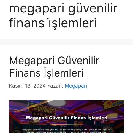
megapari güvenilir
finans i̇şlemleri
Megapari Güvenilir
Finans İşlemleri
Kasım 16, 2024
Yazarı:
Megapari