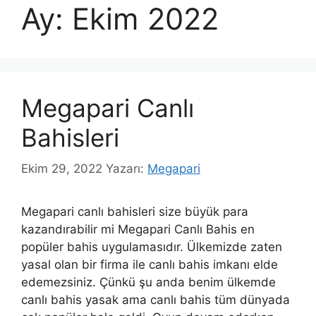
Ay:
Ekim 2022
Megapari Canlı
Bahisleri
Ekim 29, 2022
Yazarı:
Megapari
Megapari canlı bahisleri size büyük para
kazandırabilir mi Megapari Canlı Bahis en
popüler bahis uygulamasıdır. Ülkemizde zaten
yasal olan bir firma ile canlı bahis imkanı elde
edemezsiniz. Çünkü şu anda benim ülkemde
canlı bahis yasak ama canlı bahis tüm dünyada