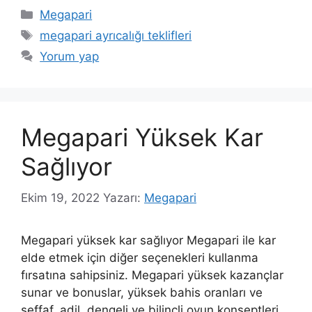
Kategoriler
Megapari
Etiketler
megapari ayrıcalığı teklifleri
Yorum yap
Megapari Yüksek Kar
Sağlıyor
Ekim 19, 2022
Yazarı:
Megapari
Megapari yüksek kar sağlıyor Megapari ile kar
elde etmek için diğer seçenekleri kullanma
fırsatına sahipsiniz. Megapari yüksek kazançlar
sunar ve bonuslar, yüksek bahis oranları ve
şeffaf, adil, dengeli ve bilinçli oyun konseptleri