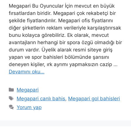
Megapari Bu Oyuncular İçin mevcut en büyük
fırsatlardan biridir. Megapari çok rekabetçi bir
şekilde fiyatlandırılır. Megapari ofis fiyatlarını
diğer şirketlerin reklam verileriyle karşılaştırırsak
bunu kolayca görebiliriz. Ek olarak, mevcut
avantajların herhangi bir spora özgü olmadığı bir
durum vardır. Üyelik alarak resmi siteye giriş
yapan ve spor bahisleri bölümünde şansını
deneyen kişiler, ırk ayrımı yapmaksızın cazip …
Devamını oku…
Kategoriler
Megapari
Etiketler
Megapari canlı bahis
,
Megapari gol bahisleri
Yorum yap