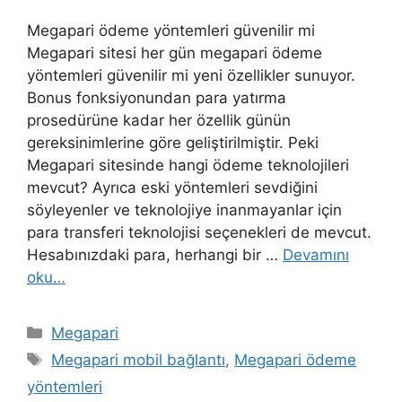
Megapari ödeme yöntemleri güvenilir mi
Megapari sitesi her gün megapari ödeme
yöntemleri güvenilir mi yeni özellikler sunuyor.
Bonus fonksiyonundan para yatırma
prosedürüne kadar her özellik günün
gereksinimlerine göre geliştirilmiştir. Peki
Megapari sitesinde hangi ödeme teknolojileri
mevcut? Ayrıca eski yöntemleri sevdiğini
söyleyenler ve teknolojiye inanmayanlar için
para transferi teknolojisi seçenekleri de mevcut.
Hesabınızdaki para, herhangi bir …
Devamını
oku…
Kategoriler
Megapari
Etiketler
Megapari mobil bağlantı
,
Megapari ödeme
yöntemleri