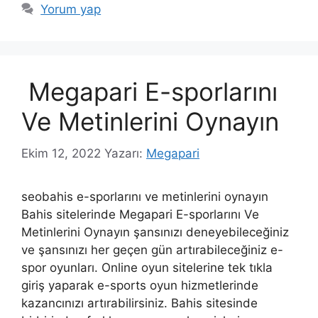
Yorum yap
Megapari E-sporlarını
Ve Metinlerini Oynayın
Ekim 12, 2022
Yazarı:
Megapari
seobahis e-sporlarını ve metinlerini oynayın
Bahis sitelerinde Megapari E-sporlarını Ve
Metinlerini Oynayın şansınızı deneyebileceğiniz
ve şansınızı her geçen gün artırabileceğiniz e-
spor oyunları. Online oyun sitelerine tek tıkla
giriş yaparak e-sports oyun hizmetlerinde
kazancınızı artırabilirsiniz. Bahis sitesinde