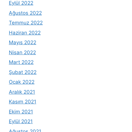
Eylül 2022
Ağustos 2022
Temmuz 2022
Haziran 2022
Mayıs 2022
Nisan 2022
Mart 2022
Şubat 2022
Ocak 2022
Aralık 2021
Kasım 2021
Ekim 2021
Eylül 2021
Ağustos 2021