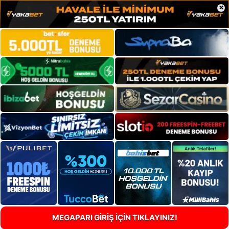
×
MEGAPARI GİRİŞ İÇİN TIKLAYINIZ!