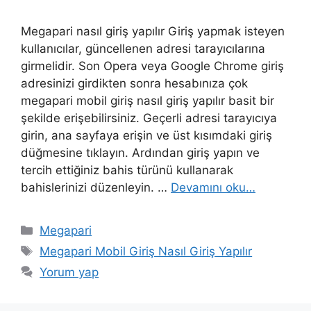
Megapari nasıl giriş yapılır Giriş yapmak isteyen
kullanıcılar, güncellenen adresi tarayıcılarına
girmelidir. Son Opera veya Google Chrome giriş
adresinizi girdikten sonra hesabınıza çok
megapari mobil giriş nasıl giriş yapılır basit bir
şekilde erişebilirsiniz. Geçerli adresi tarayıcıya
girin, ana sayfaya erişin ve üst kısımdaki giriş
düğmesine tıklayın. Ardından giriş yapın ve
tercih ettiğiniz bahis türünü kullanarak
bahislerinizi düzenleyin. …
Devamını oku…
Kategoriler
Megapari
Etiketler
Megapari Mobil Giriş Nasıl Giriş Yapılır
Yorum yap