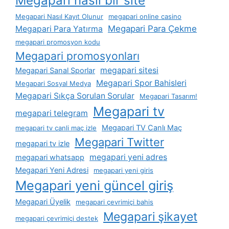
Megapari nasıl bir site
Megapari Nasıl Kayıt Olunur
megapari online casino
Megapari Para Çekme
Megapari Para Yatırma
megapari promosyon kodu
Megapari promosyonları
megapari sitesi
Megapari Sanal Sporlar
Megapari Spor Bahisleri
Megapari Sosyal Medya
Megapari Sıkça Sorulan Sorular
Megapari Tasarım!
Megapari tv
megapari telegram
Megapari TV Canlı Maç
megapari tv canli maç izle
Megapari Twitter
megapari tv izle
megapari yeni adres
megapari whatsapp
Megapari Yeni Adresi
megapari yeni giris
Megapari yeni güncel giriş
Megapari Üyelik
megapari çevrimiçi bahis
Megapari şikayet
megapari çevrimiçi destek