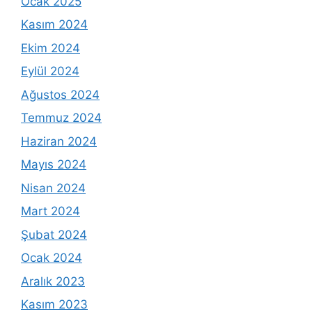
Ocak 2025
Kasım 2024
Ekim 2024
Eylül 2024
Ağustos 2024
Temmuz 2024
Haziran 2024
Mayıs 2024
Nisan 2024
Mart 2024
Şubat 2024
Ocak 2024
Aralık 2023
Kasım 2023