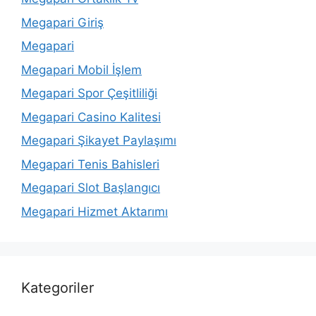
Megapari Giriş
Megapari
Megapari Mobil İşlem
Megapari Spor Çeşitliliği
Megapari Casino Kalitesi
Megapari Şikayet Paylaşımı
Megapari Tenis Bahisleri
Megapari Slot Başlangıcı
Megapari Hizmet Aktarımı
Kategoriler