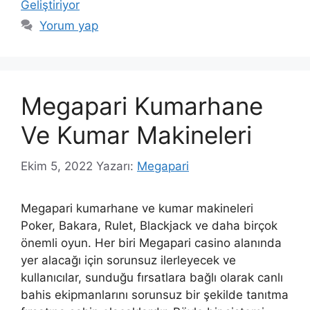
Geliştiriyor
Yorum yap
Megapari Kumarhane
Ve Kumar Makineleri
Ekim 5, 2022
Yazarı:
Megapari
Megapari kumarhane ve kumar makineleri
Poker, Bakara, Rulet, Blackjack ve daha birçok
önemli oyun. Her biri Megapari casino alanında
yer alacağı için sorunsuz ilerleyecek ve
kullanıcılar, sunduğu fırsatlara bağlı olarak canlı
bahis ekipmanlarını sorunsuz bir şekilde tanıtma