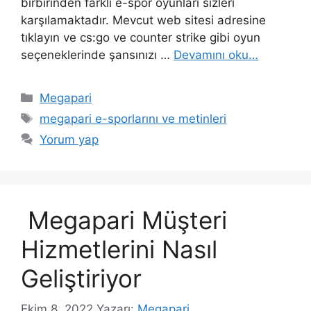
birbirinden farklı e-spor oyunları sizleri
karşılamaktadır. Mevcut web sitesi adresine
tıklayın ve cs:go ve counter strike gibi oyun
seçeneklerinde şansınızı …
Devamını oku…
Kategoriler
Megapari
Etiketler
megapari e-sporlarını ve metinleri
Yorum yap
Megapari Müşteri
Hizmetlerini Nasıl
Geliştiriyor
Ekim 8, 2022
Yazarı:
Megapari