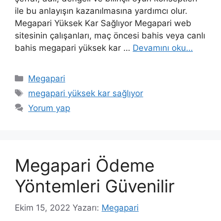
ile bu anlayışın kazanılmasına yardımcı olur.
Megapari Yüksek Kar Sağlıyor Megapari web
sitesinin çalışanları, maç öncesi bahis veya canlı
bahis megapari yüksek kar …
Devamını oku…
Kategoriler
Megapari
Etiketler
megapari yüksek kar sağlıyor
Yorum yap
Megapari Ödeme
Yöntemleri Güvenilir
Ekim 15, 2022
Yazarı:
Megapari