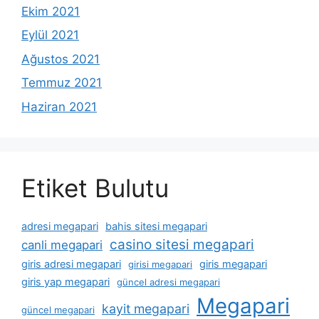
Ekim 2021
Eylül 2021
Ağustos 2021
Temmuz 2021
Haziran 2021
Etiket Bulutu
adresi megapari
bahis sitesi megapari
casino sitesi megapari
canli megapari
giris adresi megapari
giris megapari
girisi megapari
giris yap megapari
güncel adresi megapari
Megapari
kayit megapari
güncel megapari