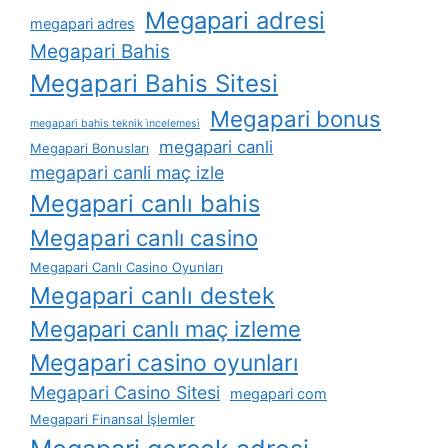
Megapari adresi
megapari adres
Megapari Bahis
Megapari Bahis Sitesi
Megapari bonus
megapari bahis teknik i̇ncelemesi
megapari canli
Megapari Bonusları
megapari canli maç izle
Megapari canlı bahis
Megapari canlı casino
Megapari Canlı Casino Oyunları
Megapari canlı destek
Megapari canlı maç izleme
Megapari casino oyunları
Megapari Casino Sitesi
megapari com
Megapari Finansal İşlemler