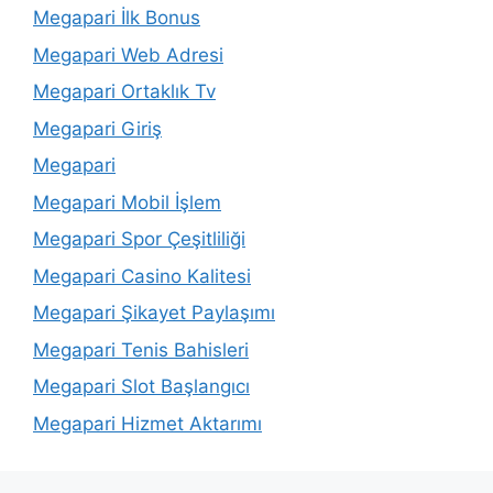
Megapari İlk Bonus
Megapari Web Adresi
Megapari Ortaklık Tv
Megapari Giriş
Megapari
Megapari Mobil İşlem
Megapari Spor Çeşitliliği
Megapari Casino Kalitesi
Megapari Şikayet Paylaşımı
Megapari Tenis Bahisleri
Megapari Slot Başlangıcı
Megapari Hizmet Aktarımı