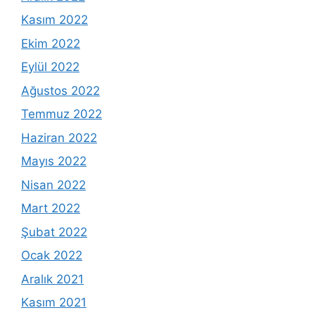
Kasım 2022
Ekim 2022
Eylül 2022
Ağustos 2022
Temmuz 2022
Haziran 2022
Mayıs 2022
Nisan 2022
Mart 2022
Şubat 2022
Ocak 2022
Aralık 2021
Kasım 2021