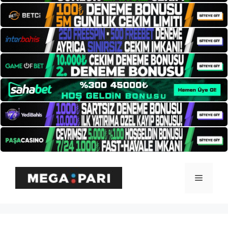
İçeriğe
atla
Menü