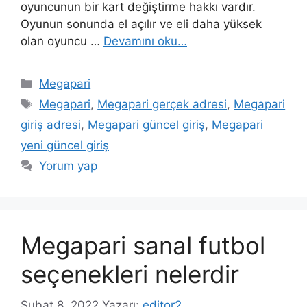
oyuncunun bir kart değiştirme hakkı vardır.
Oyunun sonunda el açılır ve eli daha yüksek
olan oyuncu …
Devamını oku…
Kategoriler
Megapari
Etiketler
Megapari
,
Megapari gerçek adresi
,
Megapari
giriş adresi
,
Megapari güncel giriş
,
Megapari
yeni güncel giriş
Yorum yap
Megapari sanal futbol
seçenekleri nelerdir
Şubat 8, 2022
Yazarı:
editor2