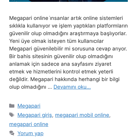
Megapari online i̇nsanlar artık online sistemleri
sıklıkla kullanıyor ve işlem yaptıkları platformların
güvenilir olup olmadığını araştırmaya başlıyorlar.
Yeni üye olmak isteyen tüm kullanıcılar
Megapari güvenilebilir mi sorusuna cevap arıyor.
Bir bahis sitesinin güvenilir olup olmadığını
anlamak için sadece ana sayfasını ziyaret
etmek ve hizmetlerini kontrol etmek yeterli
değildir. Megapari hakkında herhangi bir bilgi
olup olmadığını …
Devamını oku…
Kategoriler
Megapari
Etiketler
Megapari giriş
,
megapari mobil online
,
megapari online
Yorum yap