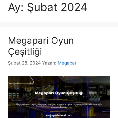
Ay:
Şubat 2024
Megapari Oyun
Çeşitliği
Şubat 28, 2024
Yazarı:
Megapari