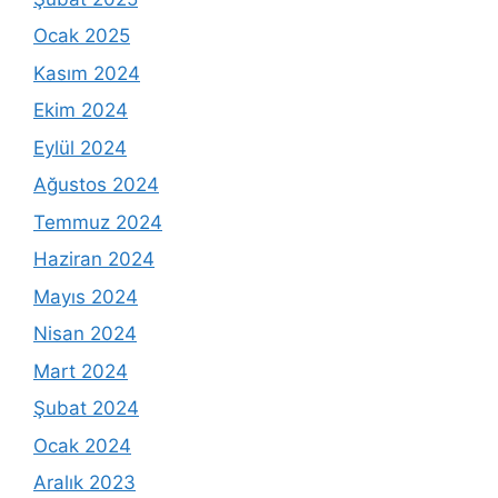
Ocak 2025
Kasım 2024
Ekim 2024
Eylül 2024
Ağustos 2024
Temmuz 2024
Haziran 2024
Mayıs 2024
Nisan 2024
Mart 2024
Şubat 2024
Ocak 2024
Aralık 2023