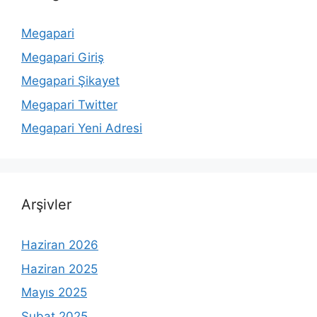
Megapari
Megapari Giriş
Megapari Şikayet
Megapari Twitter
Megapari Yeni Adresi
Arşivler
Haziran 2026
Haziran 2025
Mayıs 2025
Şubat 2025