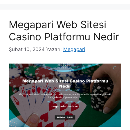
Megapari Web Sitesi
Casino Platformu Nedir
Şubat 10, 2024
Yazarı:
Megapari