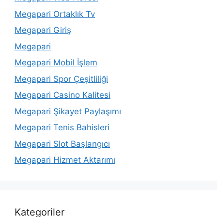
Megapari Ortaklık Tv
Megapari Giriş
Megapari
Megapari Mobil İşlem
Megapari Spor Çeşitliliği
Megapari Casino Kalitesi
Megapari Şikayet Paylaşımı
Megapari Tenis Bahisleri
Megapari Slot Başlangıcı
Megapari Hizmet Aktarımı
Kategoriler