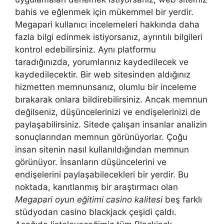
bahis ve eğlenmek için mükemmel bir yerdir.
Megapari kullanıcı incelemeleri hakkında daha
fazla bilgi edinmek istiyorsanız, ayrıntılı bilgileri
kontrol edebilirsiniz. Aynı platformu
taradığınızda, yorumlarınız kaydedilecek ve
kaydedilecektir. Bir web sitesinden aldığınız
hizmetten memnunsanız, olumlu bir inceleme
bırakarak onlara bildirebilirsiniz. Ancak memnun
değilseniz, düşüncelerinizi ve endişelerinizi de
paylaşabilirsiniz. Sitede çalışan insanlar analizin
sonuçlarından memnun görünüyorlar. Çoğu
insan sitenin nasıl kullanıldığından memnun
görünüyor. İnsanların düşüncelerini ve
endişelerini paylaşabilecekleri bir yerdir. Bu
noktada, kanıtlanmış bir araştırmacı olan
Megapari oyun eğitimi casino kalitesi
beş farklı
stüdyodan casino blackjack çeşidi çaldı.