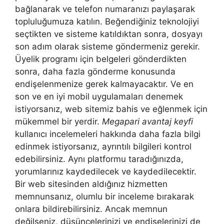
bağlanarak ve telefon numaranızı paylaşarak
topluluğumuza katılın. Beğendiğiniz teknolojiyi
seçtikten ve sisteme katıldıktan sonra, dosyayı
son adım olarak sisteme göndermeniz gerekir.
Üyelik programı için belgeleri gönderdikten
sonra, daha fazla gönderme konusunda
endişelenmenize gerek kalmayacaktır. Ve en
son ve en iyi mobil uygulamaları denemek
istiyorsanız, web sitemiz bahis ve eğlenmek için
mükemmel bir yerdir.
Megapari avantaj keyfi
kullanıcı incelemeleri hakkında daha fazla bilgi
edinmek istiyorsanız, ayrıntılı bilgileri kontrol
edebilirsiniz. Aynı platformu taradığınızda,
yorumlarınız kaydedilecek ve kaydedilecektir.
Bir web sitesinden aldığınız hizmetten
memnunsanız, olumlu bir inceleme bırakarak
onlara bildirebilirsiniz. Ancak memnun
değilseniz, düşüncelerinizi ve endişelerinizi de