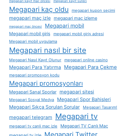
megapari kayıt maç öncesi
megapari kayıt süreci
Megapari kaç oldu
megapari kupon seçimi
megapari maç izle
megapari maç izleme
Megapari mobil
megapari maç öncesi
Megapari mobil giriş
megapari mobil giriş adresi
Megapari mobil uygulama
Megapari nasıl bir site
Megapari Nasıl Kayıt Olunur
megapari online casino
Megapari Para Çekme
Megapari Para Yatırma
megapari promosyon kodu
Megapari promosyonları
megapari sitesi
Megapari Sanal Sporlar
Megapari Spor Bahisleri
Megapari Sosyal Medya
Megapari Sıkça Sorulan Sorular
Megapari Tasarım!
Megapari tv
megapari telegram
Megapari TV Canlı Maç
megapari tv canli maç izle
Megapari Twitter
megapari tv izle