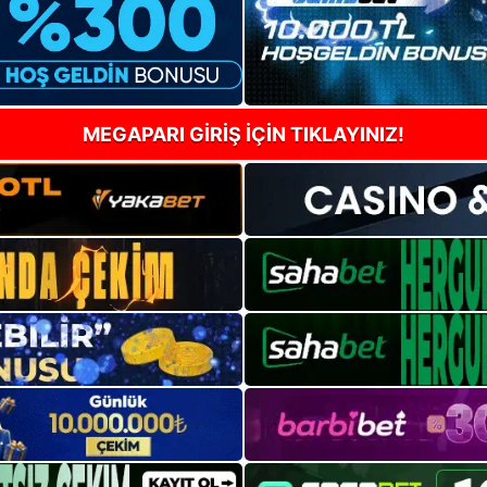
MEGAPARI GİRİŞ İÇİN TIKLAYINIZ!