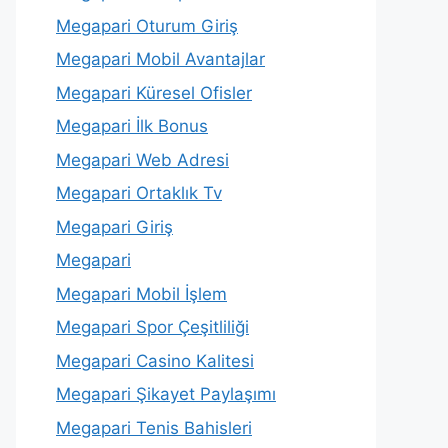
Megapari Oturum Giriş
Megapari Mobil Avantajlar
Megapari Küresel Ofisler
Megapari İlk Bonus
Megapari Web Adresi
Megapari Ortaklık Tv
Megapari Giriş
Megapari
Megapari Mobil İşlem
Megapari Spor Çeşitliliği
Megapari Casino Kalitesi
Megapari Şikayet Paylaşımı
Megapari Tenis Bahisleri