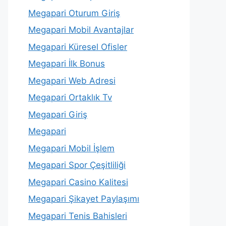
Megapari Oturum Giriş
Megapari Mobil Avantajlar
Megapari Küresel Ofisler
Megapari İlk Bonus
Megapari Web Adresi
Megapari Ortaklık Tv
Megapari Giriş
Megapari
Megapari Mobil İşlem
Megapari Spor Çeşitliliği
Megapari Casino Kalitesi
Megapari Şikayet Paylaşımı
Megapari Tenis Bahisleri