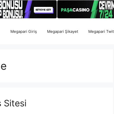
Megapari Giriş
Megapari Şikayet
Megapari Twit
le
 Sitesi