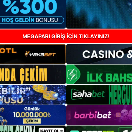
MEGAPARI GİRİŞ İÇİN TIKLAYINIZ!