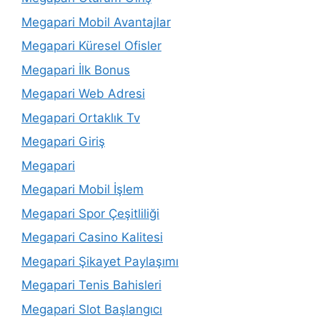
Megapari Mobil Avantajlar
Megapari Küresel Ofisler
Megapari İlk Bonus
Megapari Web Adresi
Megapari Ortaklık Tv
Megapari Giriş
Megapari
Megapari Mobil İşlem
Megapari Spor Çeşitliliği
Megapari Casino Kalitesi
Megapari Şikayet Paylaşımı
Megapari Tenis Bahisleri
Megapari Slot Başlangıcı