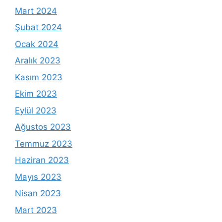
Mart 2024
Şubat 2024
Ocak 2024
Aralık 2023
Kasım 2023
Ekim 2023
Eylül 2023
Ağustos 2023
Temmuz 2023
Haziran 2023
Mayıs 2023
Nisan 2023
Mart 2023