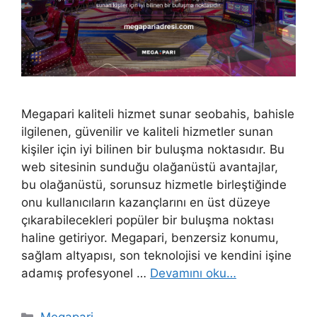
Megapari kaliteli hizmet sunar seobahis, bahisle
ilgilenen, güvenilir ve kaliteli hizmetler sunan
kişiler için iyi bilinen bir buluşma noktasıdır. Bu
web sitesinin sunduğu olağanüstü avantajlar,
bu olağanüstü, sorunsuz hizmetle birleştiğinde
onu kullanıcıların kazançlarını en üst düzeye
çıkarabilecekleri popüler bir buluşma noktası
haline getiriyor. Megapari, benzersiz konumu,
sağlam altyapısı, son teknolojisi ve kendini işine
adamış profesyonel …
Devamını oku…
Kategoriler