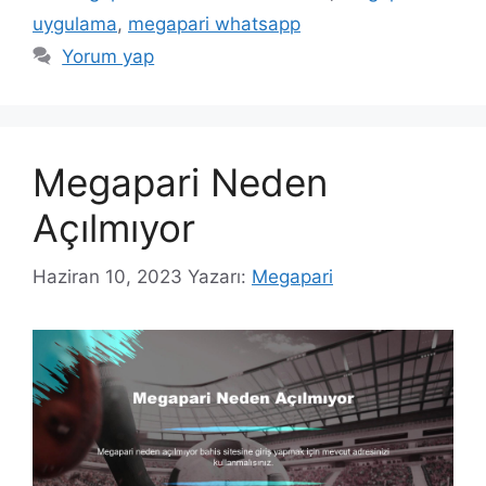
uygulama
,
megapari whatsapp
Yorum yap
Megapari Neden
Açılmıyor
Haziran 10, 2023
Yazarı:
Megapari