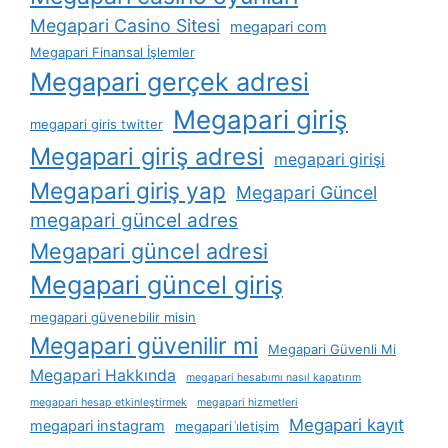
Megapari Casino Sitesi
megapari com
Megapari Finansal İşlemler
Megapari gerçek adresi
Megapari giriş
megapari giris twitter
Megapari giriş adresi
megapari girişi
Megapari giriş yap
Megapari Güncel
megapari güncel adres
Megapari güncel adresi
Megapari güncel giriş
megapari güvenebilir misin
Megapari güvenilir mi
Megapari Güvenli Mi
Megapari Hakkında
megapari hesabımı nasıl kapatırım
megapari hesap etkinleştirmek
megapari hizmetleri
Megapari kayıt
megapari instagram
megapari i̇letişim