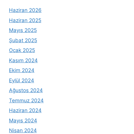
Haziran 2026
Haziran 2025
Mayıs 2025
Şubat 2025
Ocak 2025
Kasım 2024
Ekim 2024
Eylül 2024
Ağustos 2024
Temmuz 2024
Haziran 2024
Mayıs 2024
Nisan 2024