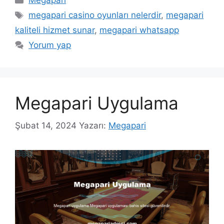
Megapari
Etiketler
megapari casino oyunları nelerdir
,
megapari
kaliteli hizmet sunar
,
megapari whatsapp
Yorum yap
Megapari Uygulama
Şubat 14, 2024
Yazarı:
Megapari