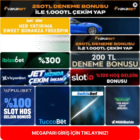
×
MEGAPARI GİRİŞ İÇİN TIKLAYINIZ!