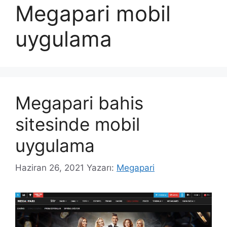
Megapari mobil
uygulama
Megapari bahis
sitesinde mobil
uygulama
Haziran 26, 2021
Yazarı:
Megapari