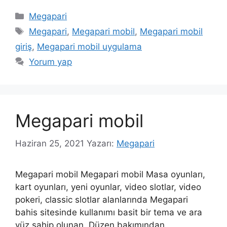
Kategoriler
Megapari
Etiketler
Megapari
,
Megapari mobil
,
Megapari mobil
giriş
,
Megapari mobil uygulama
Yorum yap
Megapari mobil
Haziran 25, 2021
Yazarı:
Megapari
Megapari mobil Megapari mobil Masa oyunları,
kart oyunları, yeni oyunlar, video slotlar, video
pokeri, classic slotlar alanlarında Megapari
bahis sitesinde kullanımı basit bir tema ve ara
yüz sahip olunan. Düzen bakımından