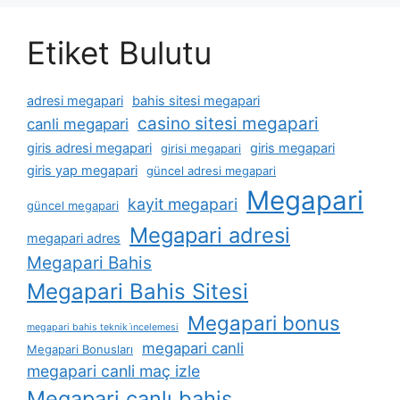
Etiket Bulutu
adresi megapari
bahis sitesi megapari
casino sitesi megapari
canli megapari
giris adresi megapari
giris megapari
girisi megapari
giris yap megapari
güncel adresi megapari
Megapari
kayit megapari
güncel megapari
Megapari adresi
megapari adres
Megapari Bahis
Megapari Bahis Sitesi
Megapari bonus
megapari bahis teknik i̇ncelemesi
megapari canli
Megapari Bonusları
megapari canli maç izle
Megapari canlı bahis