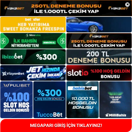
×
MEGAPARI GİRİŞ İÇİN TIKLAYINIZ!