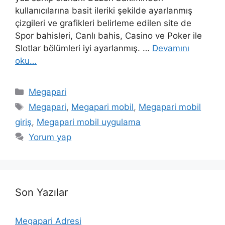
kullanıcılarına basit ileriki şekilde ayarlanmış
çizgileri ve grafikleri belirleme edilen site de
Spor bahisleri, Canlı bahis, Casino ve Poker ile
Slotlar bölümleri iyi ayarlanmış. …
Devamını
oku…
Kategoriler
Megapari
Etiketler
Megapari
,
Megapari mobil
,
Megapari mobil
giriş
,
Megapari mobil uygulama
Yorum yap
Son Yazılar
Megapari Adresi