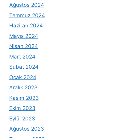
Ağustos 2024
Temmuz 2024
Haziran 2024
Mayıs 2024
Nisan 2024
Mart 2024
Şubat 2024
Ocak 2024
Aralık 2023
Kasım 2023
Ekim 2023
Eylül 2023
Ağustos 2023