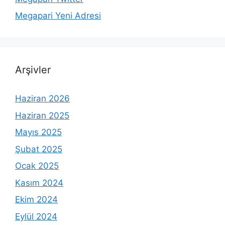
Megapari Yeni Adresi
Arşivler
Haziran 2026
Haziran 2025
Mayıs 2025
Şubat 2025
Ocak 2025
Kasım 2024
Ekim 2024
Eylül 2024