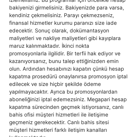
izlemelisiniz. Bu programlar için öncelikle hesap
bakiyenizi girmelisiniz. Bakiyenizde para varsa,
kendiniz çekmelisiniz. Parayı çekmezseniz,
finansal hizmetler kurumu paranızı size iade
edecektir. Sonuç olarak, dokümantasyon
maliyetleri ve nakliye maliyetleri gibi kayıplara
maruz kalınmaktadır. İkinci nokta
promosyonlarla ilgilidir. Bir terfii hak ediyor ve
kazanıyorsanız, bunu talep ettiğinizden emin
olun. Ardından hesabınızı kapatın çünkü hesap
kapatma prosedürü onaylanırsa promosyon iptal
edilecek ve size hiçbir şekilde ödeme
yapılmayacaktır. Ayrıca bu promosyonlardan
aboneliğinizi iptal edemezsiniz. Megapari hesap
kapatma sürecinden geçmek istiyorsanız, canlı
bahis ofisi müşteri hizmetleri ile iletişime
geçmeniz gerekecektir. Canlı bahis sitesi
müşteri hizmetleri farklı iletişim kanalları