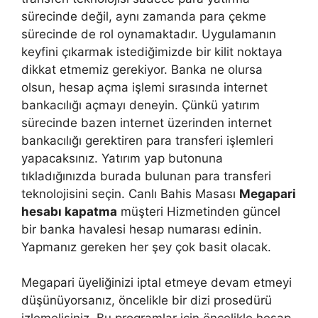
sürecinde değil, aynı zamanda para çekme
sürecinde de rol oynamaktadır. Uygulamanın
keyfini çıkarmak istediğimizde bir kilit noktaya
dikkat etmemiz gerekiyor. Banka ne olursa
olsun, hesap açma işlemi sırasında internet
bankacılığı açmayı deneyin. Çünkü yatırım
sürecinde bazen internet üzerinden internet
bankacılığı gerektiren para transferi işlemleri
yapacaksınız. Yatırım yap butonuna
tıkladığınızda burada bulunan para transferi
teknolojisini seçin. Canlı Bahis Masası
Megapari
hesabı kapatma
müşteri Hizmetinden güncel
bir banka havalesi hesap numarası edinin.
Yapmanız gereken her şey çok basit olacak.
Megapari üyeliğinizi iptal etmeye devam etmeyi
düşünüyorsanız, öncelikle bir dizi prosedürü