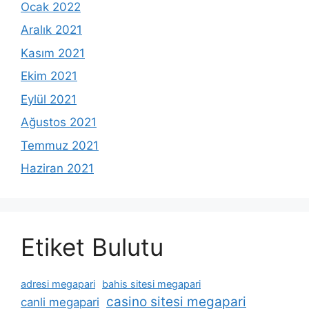
Ocak 2022
Aralık 2021
Kasım 2021
Ekim 2021
Eylül 2021
Ağustos 2021
Temmuz 2021
Haziran 2021
Etiket Bulutu
adresi megapari
bahis sitesi megapari
casino sitesi megapari
canli megapari