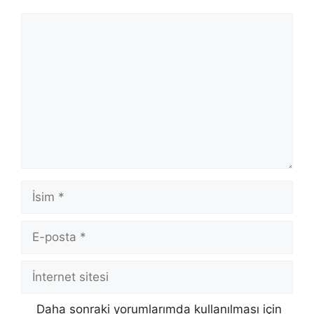
Yorum
İsim
E-
posta
İnternet
sitesi
Daha sonraki yorumlarımda kullanılması için