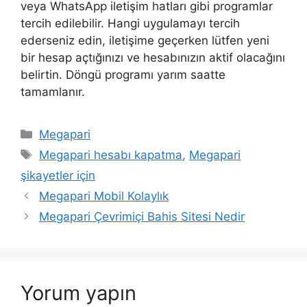
veya WhatsApp iletişim hatları gibi programlar
tercih edilebilir. Hangi uygulamayı tercih
ederseniz edin, iletişime geçerken lütfen yeni
bir hesap açtığınızı ve hesabınızın aktif olacağını
belirtin. Döngü programı yarım saatte
tamamlanır.
Kategoriler
Megapari
Etiketler
Megapari hesabı kapatma
,
Megapari
şikayetler için
Megapari Mobil Kolaylık
Megapari Çevrimiçi Bahis Sitesi Nedir
Yorum yapın