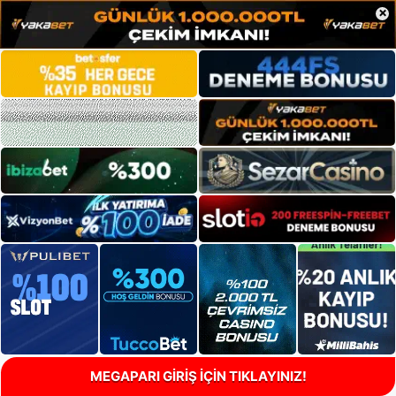
×
MEGAPARI GİRİŞ İÇİN TIKLAYINIZ!