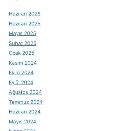
Haziran 2026
Haziran 2025
Mayıs 2025
Şubat 2025
Ocak 2025
Kasım 2024
Ekim 2024
Eylül 2024
Ağustos 2024
Temmuz 2024
Haziran 2024
Mayıs 2024