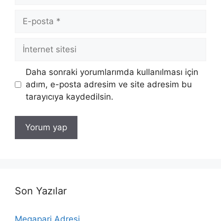
E-
posta
İnternet
sitesi
Daha sonraki yorumlarımda kullanılması için
adım, e-posta adresim ve site adresim bu
tarayıcıya kaydedilsin.
Son Yazılar
Megapari Adresi