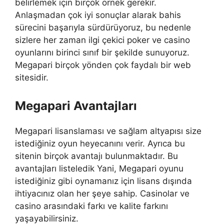
belirlemek için birçok örnek gerekir.
Anlaşmadan çok iyi sonuçlar alarak bahis
sürecini başarıyla sürdürüyoruz, bu nedenle
sizlere her zaman ilgi çekici poker ve casino
oyunlarını birinci sınıf bir şekilde sunuyoruz.
Megapari birçok yönden çok faydalı bir web
sitesidir.
Megapari Avantajları
Megapari lisanslaması ve sağlam altyapısı size
istediğiniz oyun heyecanını verir. Ayrıca bu
sitenin birçok avantajı bulunmaktadır. Bu
avantajları listeledik Yani, Megapari oyunu
istediğiniz gibi oynamanız için lisans dışında
ihtiyacınız olan her şeye sahip. Casinolar ve
casino arasındaki farkı ve kalite farkını
yaşayabilirsiniz.