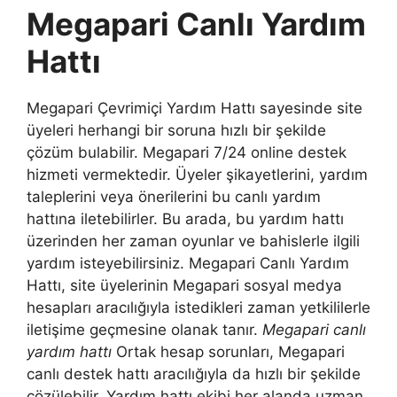
Megapari Canlı Yardım
Hattı
Megapari Çevrimiçi Yardım Hattı sayesinde site
üyeleri herhangi bir soruna hızlı bir şekilde
çözüm bulabilir. Megapari 7/24 online destek
hizmeti vermektedir. Üyeler şikayetlerini, yardım
taleplerini veya önerilerini bu canlı yardım
hattına iletebilirler. Bu arada, bu yardım hattı
üzerinden her zaman oyunlar ve bahislerle ilgili
yardım isteyebilirsiniz. Megapari Canlı Yardım
Hattı, site üyelerinin Megapari sosyal medya
hesapları aracılığıyla istedikleri zaman yetkililerle
iletişime geçmesine olanak tanır.
Megapari canlı
yardım hattı
Ortak hesap sorunları, Megapari
canlı destek hattı aracılığıyla da hızlı bir şekilde
çözülebilir. Yardım hattı ekibi her alanda uzman