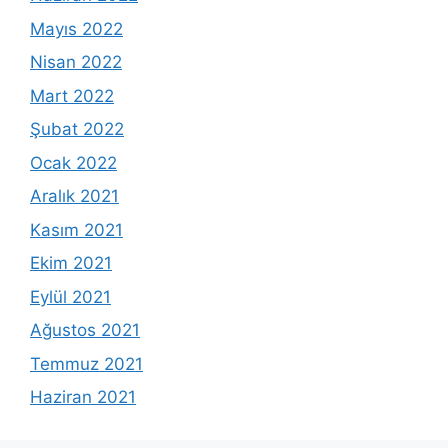
Mayıs 2022
Nisan 2022
Mart 2022
Şubat 2022
Ocak 2022
Aralık 2021
Kasım 2021
Ekim 2021
Eylül 2021
Ağustos 2021
Temmuz 2021
Haziran 2021