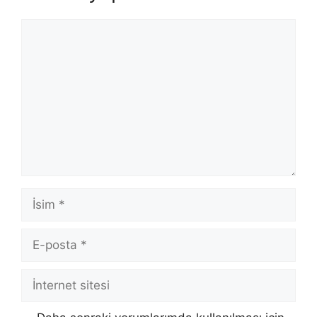
Yorum
İsim
E-
posta
İnternet
sitesi