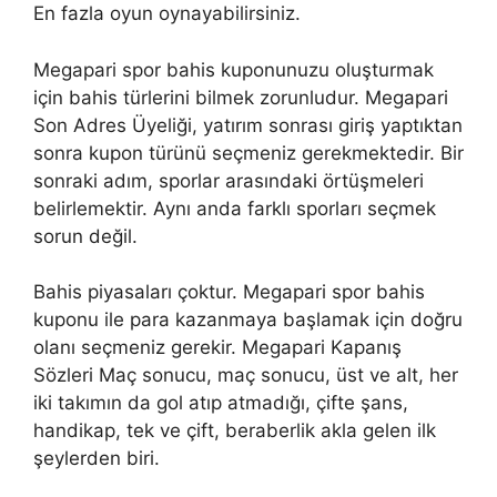
En fazla oyun oynayabilirsiniz.
Megapari spor bahis kuponunuzu oluşturmak
için bahis türlerini bilmek zorunludur. Megapari
Son Adres Üyeliği, yatırım sonrası giriş yaptıktan
sonra kupon türünü seçmeniz gerekmektedir. Bir
sonraki adım, sporlar arasındaki örtüşmeleri
belirlemektir. Aynı anda farklı sporları seçmek
sorun değil.
Bahis piyasaları çoktur. Megapari spor bahis
kuponu ile para kazanmaya başlamak için doğru
olanı seçmeniz gerekir. Megapari Kapanış
Sözleri Maç sonucu, maç sonucu, üst ve alt, her
iki takımın da gol atıp atmadığı, çifte şans,
handikap, tek ve çift, beraberlik akla gelen ilk
şeylerden biri.