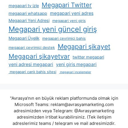
Megapari Twitter
megapari tv izle
megapari yeni adres
megapari whatsapp
Megapari Yeni Adresi
megapari yeni giris
Megapari yeni güncel giriş
Megapari Üyelik
megapari çevrimiçi bahis
Megapari şikayet
megapari çevrimiçi destek
Megapari şikayetvar
twitter megapari
yeni adresi megapari
yeni giris megapari
megapari canlı bahis sitesi
megapari i̇ncelemeler
"Avrasya'nın en büyük reklam platformunda olmak için
Microsoft Teams:
reklam@avrasyamarketing.com
adresimizden veya Telegram: @Avrasyamarketing
adresimizden irtibat kurabilirsiniz. (Tek iletişim
adreslerimiz teams / telegram ve mail adresimizdir.