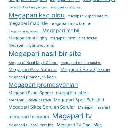
megapari kayıt maç öncesi
megapari kayıt süreci
Megapari kaç oldu
megapari kupon seçimi
megapari maç izle
megapari maç izleme
Megapari mobil
megapari maç öncesi
Megapari mobil giriş
megapari mobil giriş adresi
Megapari mobil uygulama
Megapari nasıl bir site
Megapari Nasıl Kayıt Olunur
megapari online casino
Megapari Para Çekme
Megapari Para Yatırma
megapari promosyon kodu
Megapari promosyonları
megapari sitesi
Megapari Sanal Sporlar
Megapari Spor Bahisleri
Megapari Sosyal Medya
Megapari Sıkça Sorulan Sorular
Megapari Tasarım!
Megapari tv
megapari telegram
Megapari TV Canlı Maç
megapari tv canli maç izle