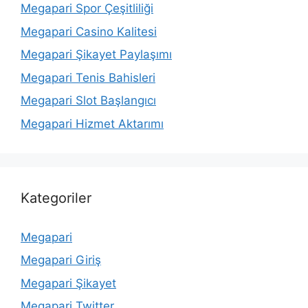
Megapari Spor Çeşitliliği
Megapari Casino Kalitesi
Megapari Şikayet Paylaşımı
Megapari Tenis Bahisleri
Megapari Slot Başlangıcı
Megapari Hizmet Aktarımı
Kategoriler
Megapari
Megapari Giriş
Megapari Şikayet
Megapari Twitter