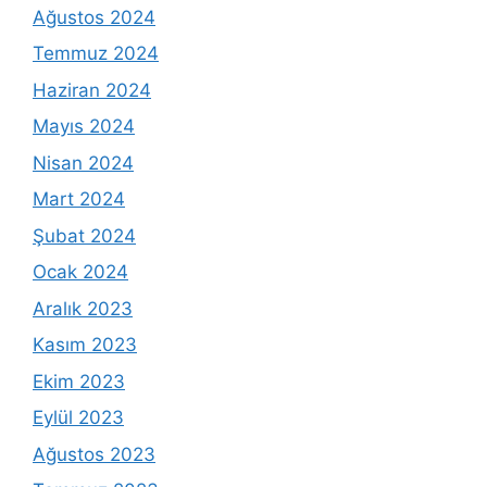
Ağustos 2024
Temmuz 2024
Haziran 2024
Mayıs 2024
Nisan 2024
Mart 2024
Şubat 2024
Ocak 2024
Aralık 2023
Kasım 2023
Ekim 2023
Eylül 2023
Ağustos 2023