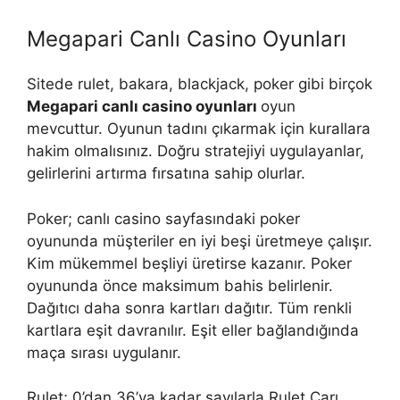
Megapari Canlı Casino Oyunları
Sitede rulet, bakara, blackjack, poker gibi birçok
Megapari canlı casino oyunları
oyun
mevcuttur. Oyunun tadını çıkarmak için kurallara
hakim olmalısınız. Doğru stratejiyi uygulayanlar,
gelirlerini artırma fırsatına sahip olurlar.
Poker; canlı casino sayfasındaki poker
oyununda müşteriler en iyi beşi üretmeye çalışır.
Kim mükemmel beşliyi üretirse kazanır. Poker
oyununda önce maksimum bahis belirlenir.
Dağıtıcı daha sonra kartları dağıtır. Tüm renkli
kartlara eşit davranılır. Eşit eller bağlandığında
maça sırası uygulanır.
Rulet; 0’dan 36’ya kadar sayılarla Rulet Çarı.