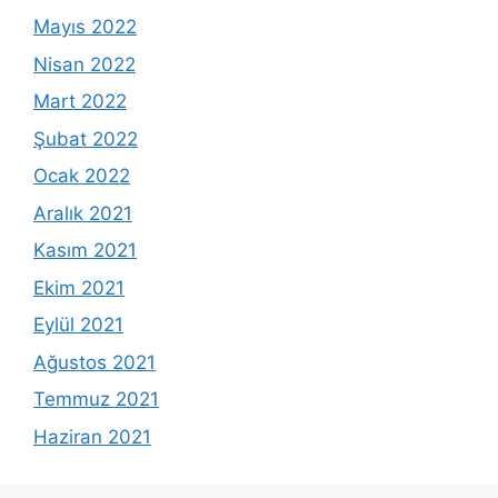
Mayıs 2022
Nisan 2022
Mart 2022
Şubat 2022
Ocak 2022
Aralık 2021
Kasım 2021
Ekim 2021
Eylül 2021
Ağustos 2021
Temmuz 2021
Haziran 2021