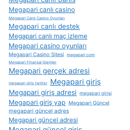
Megapari canlı casino
Megapari Canlı Casino Oyunları
Megapari canlı destek
Megapari canlı maç izleme
Megapari casino oyunları
Megapari Casino Sitesi
megapari com
Megapari Finansal İşlemler
Megapari gerçek adresi
Megapari giriş
megapari giris twitter
Megapari giriş adresi
megapari girişi
Megapari giriş yap
Megapari Güncel
megapari güncel adres
Megapari güncel adresi
Megapari güncel giriş