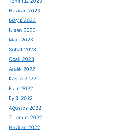
Temmuz 2023
Haziran 2023
Mayıs 2023
Nisan 2023
Mart 2023
Şubat 2023
Ocak 2023
Aralık 2022
Kasım 2022
Ekim 2022
Eylül 2022
Ağustos 2022
Temmuz 2022
Haziran 2022