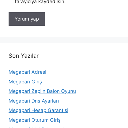
tarayıcıya kaydedilsin.
Son Yazılar
Megapari Adresi
Megapari Giriş
Megapari Zeplin Balon Oyunu
Megapari Dns Ayarları
Megapari Hesap Garantisi
Megapari Oturum Giriş