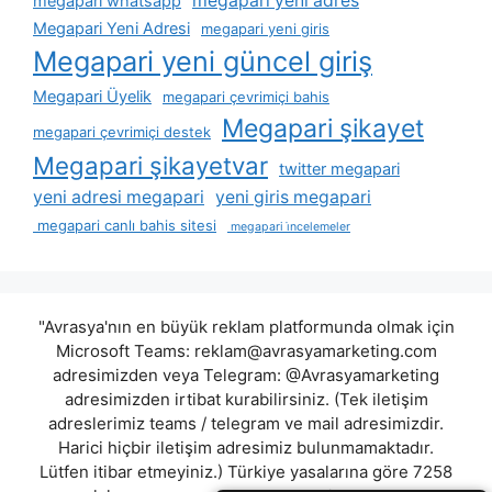
megapari yeni adres
megapari whatsapp
Megapari Yeni Adresi
megapari yeni giris
Megapari yeni güncel giriş
Megapari Üyelik
megapari çevrimiçi bahis
Megapari şikayet
megapari çevrimiçi destek
Megapari şikayetvar
twitter megapari
yeni adresi megapari
yeni giris megapari
megapari canlı bahis sitesi
megapari i̇ncelemeler
"Avrasya'nın en büyük reklam platformunda olmak için
Microsoft Teams:
reklam@avrasyamarketing.com
adresimizden veya Telegram: @Avrasyamarketing
adresimizden irtibat kurabilirsiniz. (Tek iletişim
adreslerimiz teams / telegram ve mail adresimizdir.
Harici hiçbir iletişim adresimiz bulunmamaktadır.
Lütfen itibar etmeyiniz.) Türkiye yasalarına göre 7258