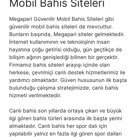
Mobil Bahis Siteleri
Megapari Güvenilir Mobil Bahis Siteleri gibi
güvenilir mobil bahis siteleri de mevcuttur.
Bunların başında, Megapari siteler gelmektedir.
İnternet kullanımının ve teknolojinin insan
hayatına çoğu getirisi olduğu, gün geçtikçe de
bilişim ağının genişlediği bilinen bir gerçektir.
Firmamız bahis siteleri arayışı içinde olan
herkese, çevrimiçi canlı destek hizmetlerimiz ile
yardımcı olmaktadır. Güven hususunun ilk başta
bulunduğu çalışma stratejimizde, canlı bahis
hizmeti verilmektedir.
Canlı bahis son yıllarda ortaya çıkan ve büyük
ilgi gören bahis türleri arasında ilk başta yerini
almaktadır. Canlı bahis her spor dalı için
yapılabilir yalnız en fazla ilgi gören spor dalları