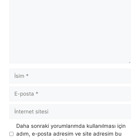
İsim
E-
posta
İnternet
sitesi
Daha sonraki yorumlarımda kullanılması için
adım, e-posta adresim ve site adresim bu