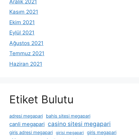
Aralık 2021
Kasım 2021
Ekim 2021
Eylül 2021
Ağustos 2021
Temmuz 2021
Haziran 2021
Etiket Bulutu
adresi megapari
bahis sitesi megapari
casino sitesi megapari
canli megapari
giris adresi megapari
giris megapari
girisi megapari