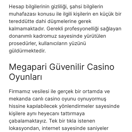
Hesap bilgilerinin gizliliği, şahsi bilgilerin
muhafazası konusu ile ilgili kişilerin en küçük bir
tereddütte dahi düşmelerine gerek
kalmamaktadır. Gerekli profesyonelliği sağlayan
donanımlı kadromuz sayesinde yürütülen
prosedürler, kullanıcıların yüzünü
güldürmektedir.
Megapari Güvenilir Casino
Oyunları
Firmamız vesilesi ile gerçek bir ortamda ve
mekanda canlı casino oyunu oynuyormuş
hissine kapılabilecek yönlendirmeler sayesinde
kişilere aynı heyecanı tattırmaya
çabalamaktayız. Tek bir tıkla istenen
lokasyondan, internet sayesinde saniyeler