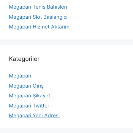
Megapari Tenis Bahisleri
Megapari Slot Başlangıcı
Megapari Hizmet Aktarımı
Kategoriler
Megapari
Megapari Giriş
Megapari Şikayet
Megapari Twitter
Megapari Yeni Adresi