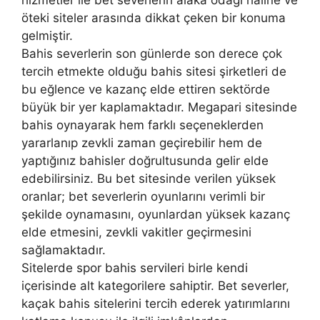
hizmetler ile bet severlerin alaka odağı haline ve
öteki siteler arasında dikkat çeken bir konuma
gelmiştir.
Bahis severlerin son günlerde son derece çok
tercih etmekte olduğu bahis sitesi şirketleri de
bu eğlence ve kazanç elde ettiren sektörde
büyük bir yer kaplamaktadır. Megapari sitesinde
bahis oynayarak hem farklı seçeneklerden
yararlanıp zevkli zaman geçirebilir hem de
yaptığınız bahisler doğrultusunda gelir elde
edebilirsiniz. Bu bet sitesinde verilen yüksek
oranlar; bet severlerin oyunlarını verimli bir
şekilde oynamasını, oyunlardan yüksek kazanç
elde etmesini, zevkli vakitler geçirmesini
sağlamaktadır.
Sitelerde spor bahis servileri birle kendi
içerisinde alt kategorilere sahiptir. Bet severler,
kaçak bahis sitelerini tercih ederek yatırımlarını