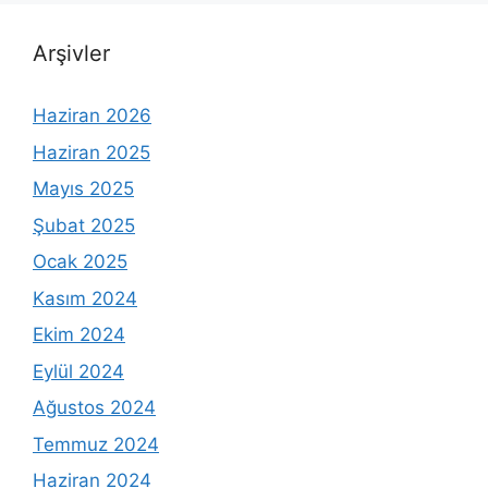
Arşivler
Haziran 2026
Haziran 2025
Mayıs 2025
Şubat 2025
Ocak 2025
Kasım 2024
Ekim 2024
Eylül 2024
Ağustos 2024
Temmuz 2024
Haziran 2024