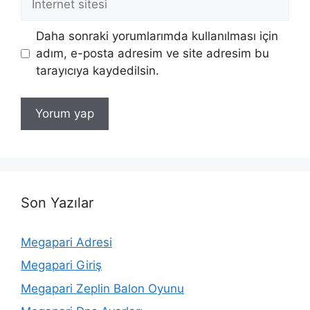
sitesi
Daha sonraki yorumlarımda kullanılması için
adım, e-posta adresim ve site adresim bu
tarayıcıya kaydedilsin.
Son Yazılar
Megapari Adresi
Megapari Giriş
Megapari Zeplin Balon Oyunu