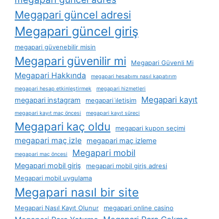
Megapari güncel adresi
Megapari güncel giriş
megapari güvenebilir misin
Megapari güvenilir mi
Megapari Güvenli Mi
Megapari Hakkında
megapari hesabımı nasıl kapatırım
megapari hesap etkinleştirmek
megapari hizmetleri
Megapari kayıt
megapari instagram
megapari i̇letişim
megapari kayıt maç öncesi
megapari kayıt süreci
Megapari kaç oldu
megapari kupon seçimi
megapari maç izle
megapari maç izleme
Megapari mobil
megapari maç öncesi
Megapari mobil giriş
megapari mobil giriş adresi
Megapari mobil uygulama
Megapari nasıl bir site
Megapari Nasıl Kayıt Olunur
megapari online casino