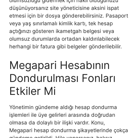
olumsuzluğu gidermek için haklı olduğunuzu
düşünüyorsanız site yöneticisine aksini ispat
etmesi için bir dosya gönderebilirsiniz. Pasaport
veya yaş sınırlamalı kimlik kartı, tek hesap
açtığınızı gösteren ikametgah belgesi veya
olumsuz durumlarda ortadan kaldırılabilecek
herhangi bir fatura gibi belgeler gönderilebilir.
Megapari Hesabının
Dondurulması Fonları
Etkiler Mi
Yönetimin gündeme aldığı hesap dondurma
işlemleri ile üye gelirleri arasında doğrudan
olmasa da dolaylı bir ilişki vardır. Konu,
Megapari hesap dondurma şikayetlerinde çokça
gündeme getirildi. Hile yaparsanız, haksız