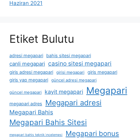
Haziran 2021
Etiket Bulutu
adresi megapari
bahis sitesi megapari
casino sitesi megapari
canli megapari
giris adresi megapari
giris megapari
girisi megapari
giris yap megapari
güncel adresi megapari
Megapari
kayit megapari
güncel megapari
Megapari adresi
megapari adres
Megapari Bahis
Megapari Bahis Sitesi
Megapari bonus
megapari bahis teknik i̇ncelemesi