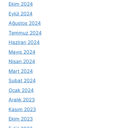
Ekim 2024
Eylül 2024
Ağustos 2024
Temmuz 2024
Haziran 2024
Mayıs 2024
Nisan 2024
Mart 2024
Şubat 2024
Ocak 2024
Aralık 2023
Kasım 2023
Ekim 2023