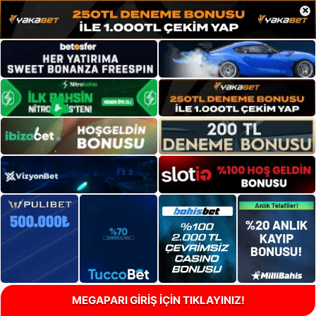
×
MEGAPARI GİRİŞ İÇİN TIKLAYINIZ!