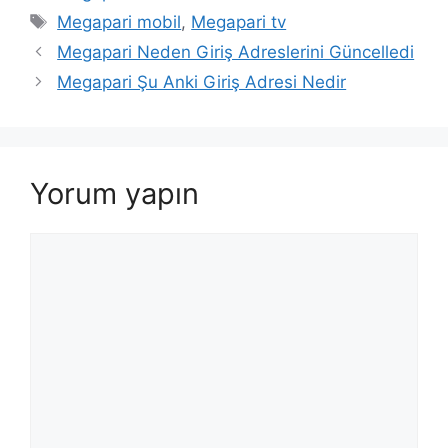
Etiketler
Megapari mobil
,
Megapari tv
Megapari Neden Giriş Adreslerini Güncelledi
Megapari Şu Anki Giriş Adresi Nedir
Yorum yapın
Yorum