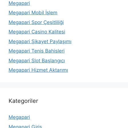
Megapari
Megapari Mobil İşlem
Megapari Spor Çeşitliliği
Megapari Casino Kalitesi
Megapari Şikayet Paylaşımı
Megapari Tenis Bahisleri
Megapari Slot Başlangıcı
Megapari Hizmet Aktarımı
Kategoriler
Megapari
Megapari Giriş