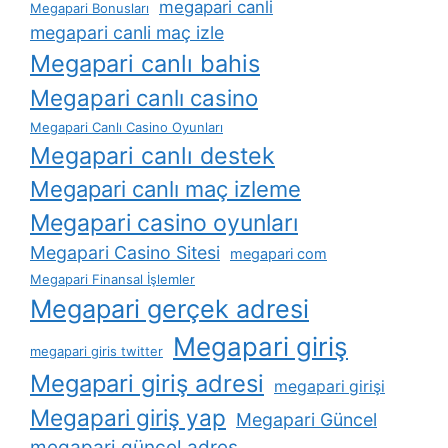
megapari canli
Megapari Bonusları
megapari canli maç izle
Megapari canlı bahis
Megapari canlı casino
Megapari Canlı Casino Oyunları
Megapari canlı destek
Megapari canlı maç izleme
Megapari casino oyunları
Megapari Casino Sitesi
megapari com
Megapari Finansal İşlemler
Megapari gerçek adresi
Megapari giriş
megapari giris twitter
Megapari giriş adresi
megapari girişi
Megapari giriş yap
Megapari Güncel
megapari güncel adres