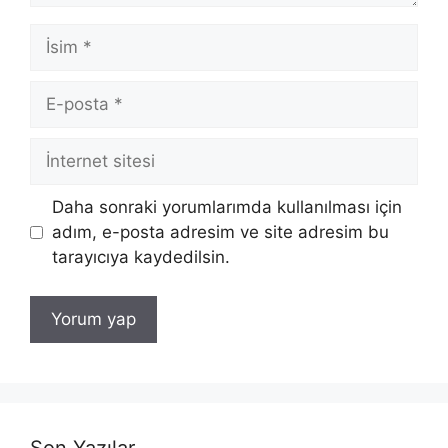
İsim
E-
posta
İnternet
sitesi
Daha sonraki yorumlarımda kullanılması için
adım, e-posta adresim ve site adresim bu
tarayıcıya kaydedilsin.
Son Yazılar