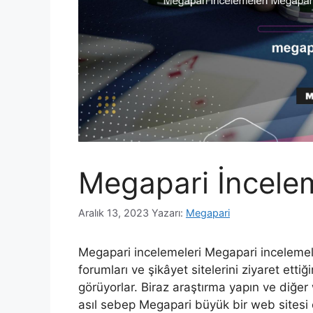
Megapari İncelem
Aralık 13, 2023
Yazarı:
Megapari
Megapari incelemeleri Megapari incelemele
forumları ve şikâyet sitelerini ziyaret et
görüyorlar. Biraz araştırma yapın ve diğe
asıl sebep Megapari büyük bir web sitesi 