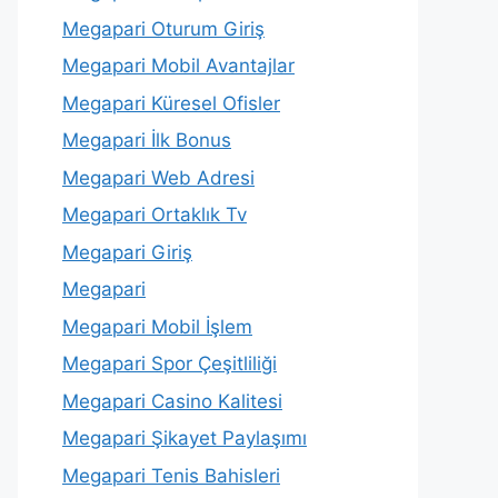
Megapari Oturum Giriş
Megapari Mobil Avantajlar
Megapari Küresel Ofisler
Megapari İlk Bonus
Megapari Web Adresi
Megapari Ortaklık Tv
Megapari Giriş
Megapari
Megapari Mobil İşlem
Megapari Spor Çeşitliliği
Megapari Casino Kalitesi
Megapari Şikayet Paylaşımı
Megapari Tenis Bahisleri