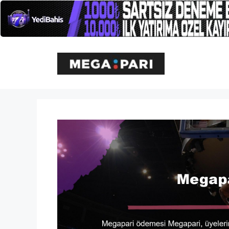
İçeriğe
atla