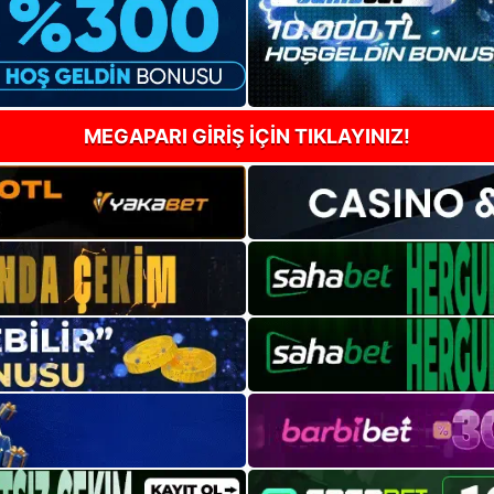
MEGAPARI GİRİŞ İÇİN TIKLAYINIZ!