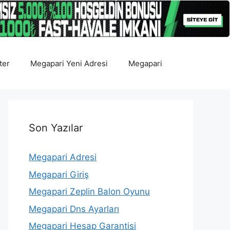
ter
Megapari Yeni Adresi
Megapari
Son Yazılar
Megapari Adresi
Megapari Giriş
Megapari Zeplin Balon Oyunu
Megapari Dns Ayarları
Megapari Hesap Garantisi