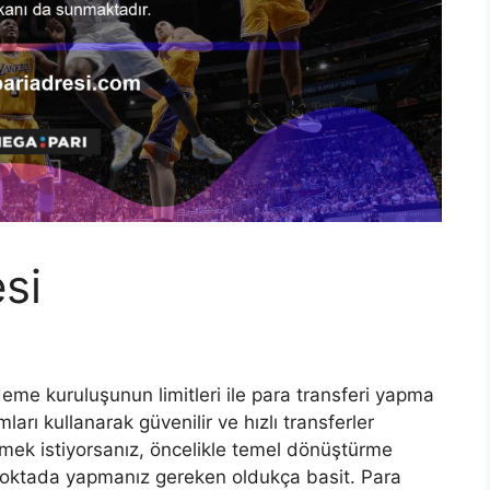
si
me kuruluşunun limitleri ile para transferi yapma
rı kullanarak güvenilir ve hızlı transferler
ekmek istiyorsanız, öncelikle temel dönüştürme
 noktada yapmanız gereken oldukça basit. Para