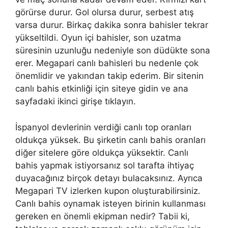
görürse durur. Gol olursa durur, serbest atış
varsa durur. Birkaç dakika sonra bahisler tekrar
yükseltildi. Oyun içi bahisler, son uzatma
süresinin uzunluğu nedeniyle son düdükte sona
erer. Megapari canlı bahisleri bu nedenle çok
önemlidir ve yakından takip ederim. Bir sitenin
canlı bahis etkinliği için siteye gidin ve ana
sayfadaki ikinci girişe tıklayın.
İspanyol devlerinin verdiği canlı top oranları
oldukça yüksek. Bu şirketin canlı bahis oranları
diğer sitelere göre oldukça yüksektir. Canlı
bahis yapmak istiyorsanız sol tarafta ihtiyaç
duyacağınız birçok detayı bulacaksınız. Ayrıca
Megapari TV izlerken kupon oluşturabilirsiniz.
Canlı bahis oynamak isteyen birinin kullanması
gereken en önemli ekipman nedir? Tabii ki,