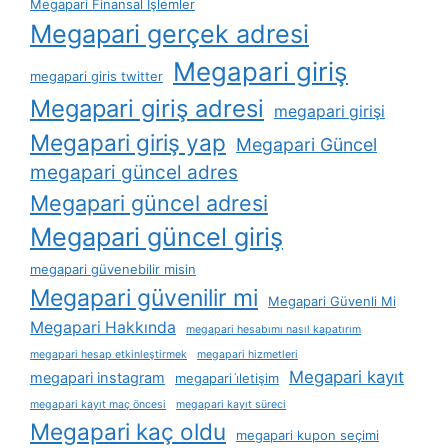
Megapari Finansal İşlemler
Megapari gerçek adresi
Megapari giriş
megapari giris twitter
Megapari giriş adresi
megapari girişi
Megapari giriş yap
Megapari Güncel
megapari güncel adres
Megapari güncel adresi
Megapari güncel giriş
megapari güvenebilir misin
Megapari güvenilir mi
Megapari Güvenli Mi
Megapari Hakkında
megapari hesabımı nasıl kapatırım
megapari hesap etkinleştirmek
megapari hizmetleri
Megapari kayıt
megapari instagram
megapari i̇letişim
megapari kayıt maç öncesi
megapari kayıt süreci
Megapari kaç oldu
megapari kupon seçimi