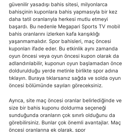
güvenilir yasadışı bahis sitesi, milyonlarca
bahisçinin kuponlara bahis yapmasıyla bir kez
daha tatil oranlarıyla herkesi mutlu etmeyi
başardı. Bu nedenle Megapari Sports TV mobil
bahis oranlarını izlerken kafa karışıklığı
yaşanmamalıdır. Spor bahisleri, maç öncesi
kuponları ifade eder. Bu etkinlik aynı zamanda
oyun öncesi veya oyun öncesi kupon olarak da
adlandırılabilir, kuponun oyun başlamadan önce
doldurulduğu yerde metinle birlikte spor adına
tıklayın. Buraya tıklarsanız sağda ve solda oyun
öncesi bölümünde sayıları göreceksiniz.
Ayrıca, site maç öncesi oranlar belirlediğinde ve
size bir bahis kuponu doldurma seçeneği
sunduğunda oranların çok sınırlı olduğunu da
görebilirsiniz. Bunlar çok önemli avantajlar. Maç
öncesi oranlarına ek olarak, spor