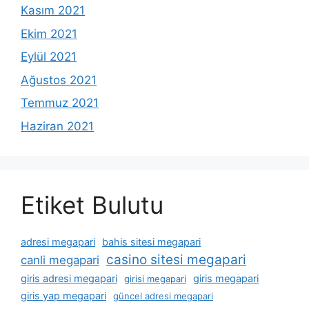
Kasım 2021
Ekim 2021
Eylül 2021
Ağustos 2021
Temmuz 2021
Haziran 2021
Etiket Bulutu
adresi megapari
bahis sitesi megapari
casino sitesi megapari
canli megapari
giris adresi megapari
giris megapari
girisi megapari
giris yap megapari
güncel adresi megapari