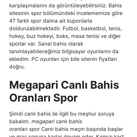
karşılaşmalarını da görüntüleyebilirsiniz. Bahis
sitesinin spor bölümündeki incelememize göre
47 farklı spor dalına ait kuponlarla
doldurulabilmektedir. Futbol, ​​basketbol, ​​tenis,
hokey, buz hokeyi, boks, masa tenisi ve diğer
sporlar var. Sanal bahis olarak
tanımlayabileceğimiz bilgisayar oyunlarını da
ekledim. PC oyunları için bile sitenin fiyatları
doğru.
Megapari Canlı Bahis
Oranları Spor
Şimdi canlı bahis ile ilgili bu meşhur soruya
bakalım.
megapari canlı bahis
oranları spor
Canlı bahis maçın başında başlar
ve maç sonuna kadar devam eder. Kırmızı kart