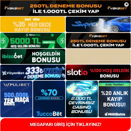
×
MEGAPARI GİRİŞ İÇİN TIKLAYINIZ!