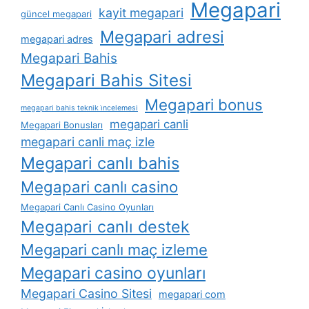
Megapari
kayit megapari
güncel megapari
Megapari adresi
megapari adres
Megapari Bahis
Megapari Bahis Sitesi
Megapari bonus
megapari bahis teknik i̇ncelemesi
megapari canli
Megapari Bonusları
megapari canli maç izle
Megapari canlı bahis
Megapari canlı casino
Megapari Canlı Casino Oyunları
Megapari canlı destek
Megapari canlı maç izleme
Megapari casino oyunları
Megapari Casino Sitesi
megapari com