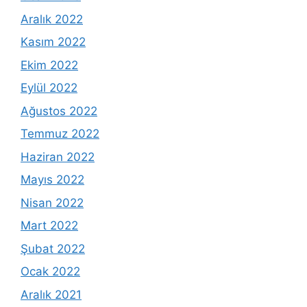
Aralık 2022
Kasım 2022
Ekim 2022
Eylül 2022
Ağustos 2022
Temmuz 2022
Haziran 2022
Mayıs 2022
Nisan 2022
Mart 2022
Şubat 2022
Ocak 2022
Aralık 2021