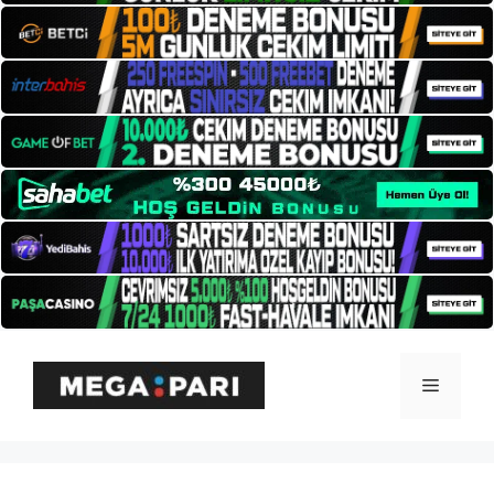
İçeriğe
atla
Menü