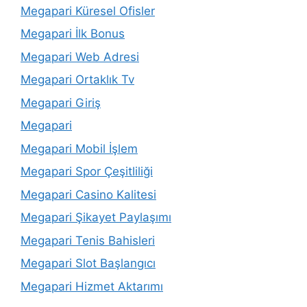
Megapari Küresel Ofisler
Megapari İlk Bonus
Megapari Web Adresi
Megapari Ortaklık Tv
Megapari Giriş
Megapari
Megapari Mobil İşlem
Megapari Spor Çeşitliliği
Megapari Casino Kalitesi
Megapari Şikayet Paylaşımı
Megapari Tenis Bahisleri
Megapari Slot Başlangıcı
Megapari Hizmet Aktarımı