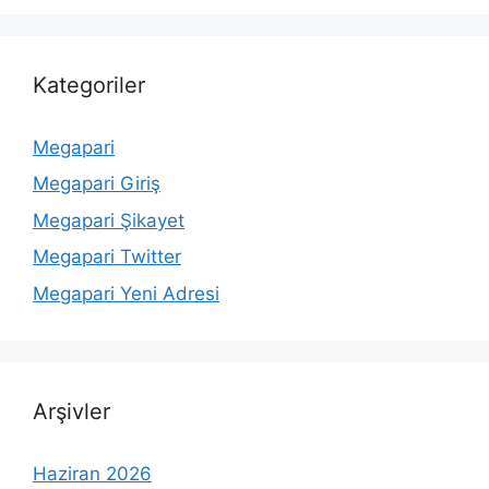
Kategoriler
Megapari
Megapari Giriş
Megapari Şikayet
Megapari Twitter
Megapari Yeni Adresi
Arşivler
Haziran 2026