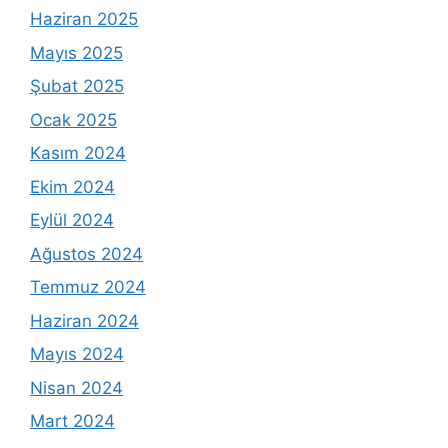
Haziran 2025
Mayıs 2025
Şubat 2025
Ocak 2025
Kasım 2024
Ekim 2024
Eylül 2024
Ağustos 2024
Temmuz 2024
Haziran 2024
Mayıs 2024
Nisan 2024
Mart 2024