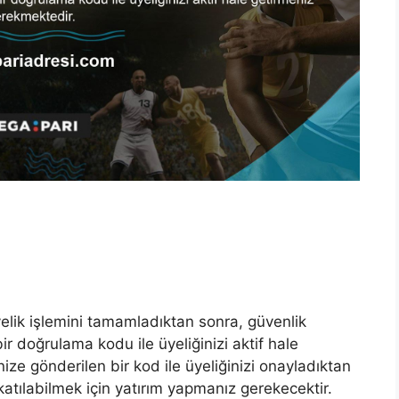
ik işlemini tamamladıktan sonra, güvenlik
r doğrulama kodu ile üyeliğinizi aktif hale
ze gönderilen bir kod ile üyeliğinizi onayladıktan
katılabilmek için yatırım yapmanız gerekecektir.