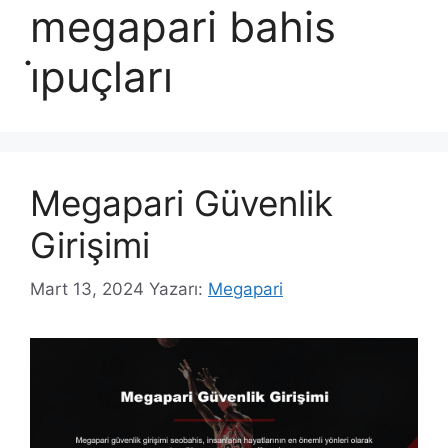
megapari bahis
i̇puçları
Megapari Güvenlik
Girişimi
Mart 13, 2024
Yazarı:
Megapari