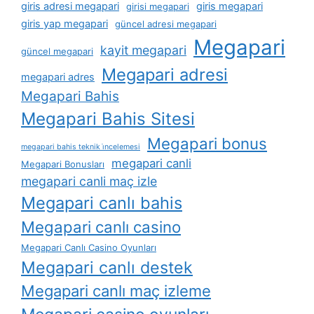
giris adresi megapari
giris megapari
girisi megapari
giris yap megapari
güncel adresi megapari
Megapari
kayit megapari
güncel megapari
Megapari adresi
megapari adres
Megapari Bahis
Megapari Bahis Sitesi
Megapari bonus
megapari bahis teknik i̇ncelemesi
megapari canli
Megapari Bonusları
megapari canli maç izle
Megapari canlı bahis
Megapari canlı casino
Megapari Canlı Casino Oyunları
Megapari canlı destek
Megapari canlı maç izleme