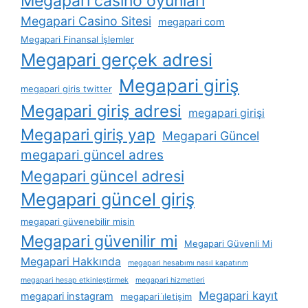
Megapari casino oyunları
Megapari Casino Sitesi
megapari com
Megapari Finansal İşlemler
Megapari gerçek adresi
Megapari giriş
megapari giris twitter
Megapari giriş adresi
megapari girişi
Megapari giriş yap
Megapari Güncel
megapari güncel adres
Megapari güncel adresi
Megapari güncel giriş
megapari güvenebilir misin
Megapari güvenilir mi
Megapari Güvenli Mi
Megapari Hakkında
megapari hesabımı nasıl kapatırım
megapari hesap etkinleştirmek
megapari hizmetleri
Megapari kayıt
megapari instagram
megapari i̇letişim