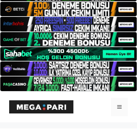
İçeriğe
atla
Menü