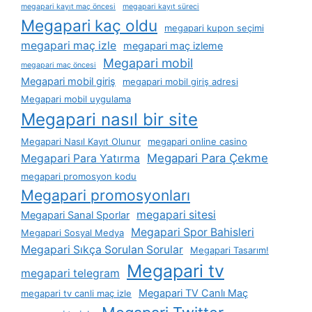
megapari kayıt maç öncesi
megapari kayıt süreci
Megapari kaç oldu
megapari kupon seçimi
megapari maç izle
megapari maç izleme
Megapari mobil
megapari maç öncesi
Megapari mobil giriş
megapari mobil giriş adresi
Megapari mobil uygulama
Megapari nasıl bir site
Megapari Nasıl Kayıt Olunur
megapari online casino
Megapari Para Çekme
Megapari Para Yatırma
megapari promosyon kodu
Megapari promosyonları
megapari sitesi
Megapari Sanal Sporlar
Megapari Spor Bahisleri
Megapari Sosyal Medya
Megapari Sıkça Sorulan Sorular
Megapari Tasarım!
Megapari tv
megapari telegram
Megapari TV Canlı Maç
megapari tv canli maç izle