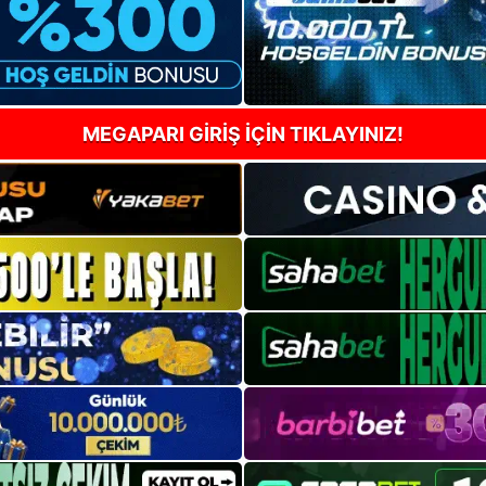
MEGAPARI GİRİŞ İÇİN TIKLAYINIZ!