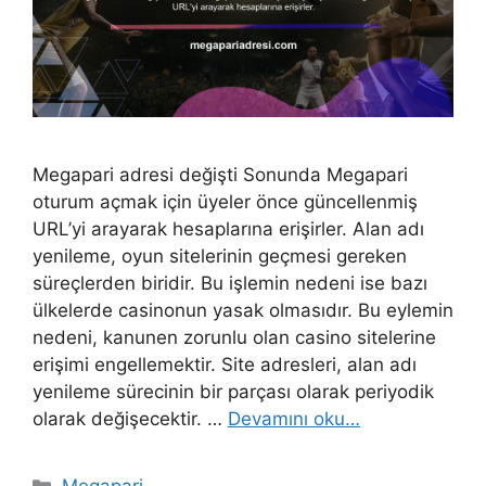
Megapari adresi değişti Sonunda Megapari
oturum açmak için üyeler önce güncellenmiş
URL’yi arayarak hesaplarına erişirler. Alan adı
yenileme, oyun sitelerinin geçmesi gereken
süreçlerden biridir. Bu işlemin nedeni ise bazı
ülkelerde casinonun yasak olmasıdır. Bu eylemin
nedeni, kanunen zorunlu olan casino sitelerine
erişimi engellemektir. Site adresleri, alan adı
yenileme sürecinin bir parçası olarak periyodik
olarak değişecektir. …
Devamını oku…
Kategoriler