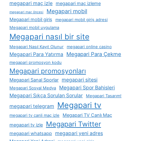
megapari maç izle
megapari maç izleme
Megapari mobil
megapari maç öncesi
Megapari mobil giriş
megapari mobil giriş adresi
Megapari mobil uygulama
Megapari nasıl bir site
Megapari Nasıl Kayıt Olunur
megapari online casino
Megapari Para Çekme
Megapari Para Yatırma
megapari promosyon kodu
Megapari promosyonları
megapari sitesi
Megapari Sanal Sporlar
Megapari Spor Bahisleri
Megapari Sosyal Medya
Megapari Sıkça Sorulan Sorular
Megapari Tasarım!
Megapari tv
megapari telegram
Megapari TV Canlı Maç
megapari tv canli maç izle
Megapari Twitter
megapari tv izle
megapari yeni adres
megapari whatsapp