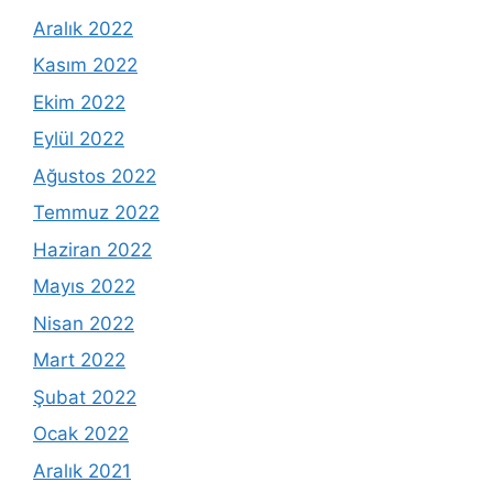
Aralık 2022
Kasım 2022
Ekim 2022
Eylül 2022
Ağustos 2022
Temmuz 2022
Haziran 2022
Mayıs 2022
Nisan 2022
Mart 2022
Şubat 2022
Ocak 2022
Aralık 2021