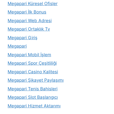
Megapari Küresel Ofisler
Megapari İlk Bonus
Megapari Web Adresi
Megapari Ortaklık Tv
Megapari Giriş
Megapari
Megapari Mobil İşlem
Megapari Spor Çeşitliliği
Megapari Casino Kalitesi
Megapari Şikayet Paylaşımı
Megapari Tenis Bahisleri
Megapari Slot Başlangıcı
Megapari Hizmet Aktarımı