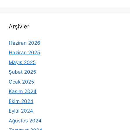
Arşivler
Haziran 2026
Haziran 2025
Mayıs 2025
Şubat 2025
Ocak 2025
Kasım 2024
Ekim 2024
Eylül 2024
Ağustos 2024