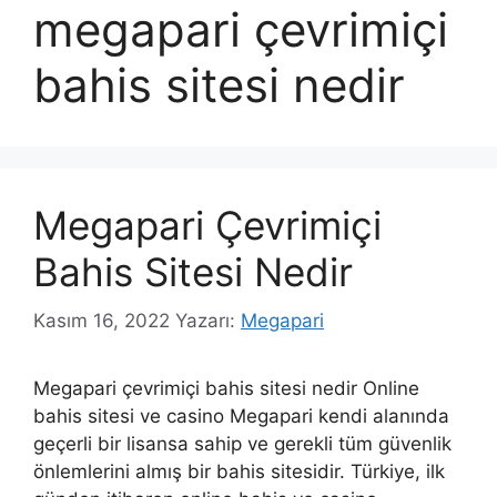
megapari çevrimiçi
bahis sitesi nedir
Megapari Çevrimiçi
Bahis Sitesi Nedir
Kasım 16, 2022
Yazarı:
Megapari
Megapari çevrimiçi bahis sitesi nedir Online
bahis sitesi ve casino Megapari kendi alanında
geçerli bir lisansa sahip ve gerekli tüm güvenlik
önlemlerini almış bir bahis sitesidir. Türkiye, ilk