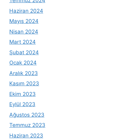
Temmuz 2024
Haziran 2024
Mayıs 2024
Nisan 2024
Mart 2024
Şubat 2024
Ocak 2024
Aralık 2023
Kasım 2023
Ekim 2023
Eylül 2023
Ağustos 2023
Temmuz 2023
Haziran 2023