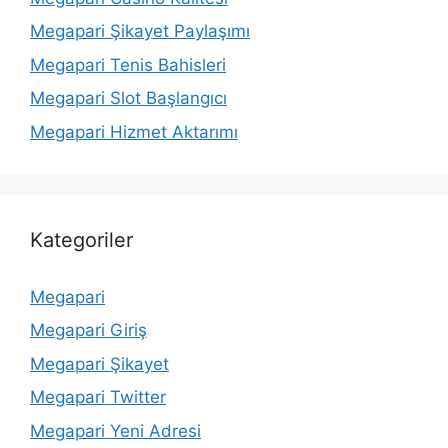
Megapari Şikayet Paylaşımı
Megapari Tenis Bahisleri
Megapari Slot Başlangıcı
Megapari Hizmet Aktarımı
Kategoriler
Megapari
Megapari Giriş
Megapari Şikayet
Megapari Twitter
Megapari Yeni Adresi