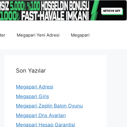
ter
Megapari Yeni Adresi
Megapari
Son Yazılar
Megapari Adresi
Megapari Giriş
Megapari Zeplin Balon Oyunu
Megapari Dns Ayarları
Megapari Hesap Garantisi