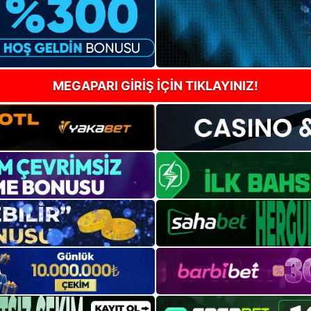
MEGAPARI GİRİŞ İÇİN TIKLAYINIZ!