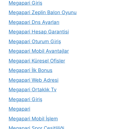
Megapari Giriş
Megapari Zeplin Balon Oyunu
Megapari Dns Ayarları
Megapari Hesap Garantisi
Megapari Oturum Giriş
Megapari Mobil Avantajlar
Megapari Küresel Ofisler
Megapari İlk Bonus
Megapari Web Adresi
Megapari Ortaklık Tv
Megapari Giriş
Megapari
Megapari Mobil İşlem
Megapari Spor Çeşitliliği