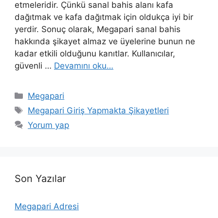
etmeleridir. Çünkü sanal bahis alanı kafa
dağıtmak ve kafa dağıtmak için oldukça iyi bir
yerdir. Sonuç olarak, Megapari sanal bahis
hakkında şikayet almaz ve üyelerine bunun ne
kadar etkili olduğunu kanıtlar. Kullanıcılar,
güvenli …
Devamını oku…
Kategoriler
Megapari
Etiketler
Megapari Giriş Yapmakta Şikayetleri
Yorum yap
Son Yazılar
Megapari Adresi