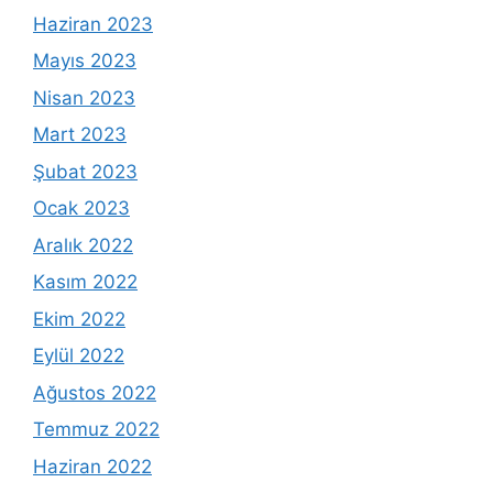
Haziran 2023
Mayıs 2023
Nisan 2023
Mart 2023
Şubat 2023
Ocak 2023
Aralık 2022
Kasım 2022
Ekim 2022
Eylül 2022
Ağustos 2022
Temmuz 2022
Haziran 2022