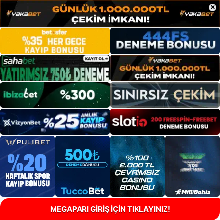
×
MEGAPARI GİRİŞ İÇİN TIKLAYINIZ!