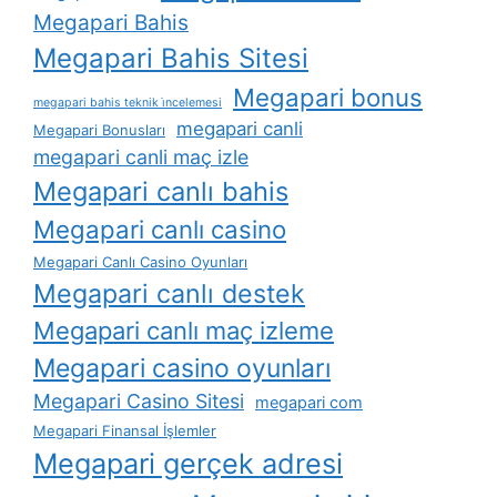
Megapari Bahis
Megapari Bahis Sitesi
Megapari bonus
megapari bahis teknik i̇ncelemesi
megapari canli
Megapari Bonusları
megapari canli maç izle
Megapari canlı bahis
Megapari canlı casino
Megapari Canlı Casino Oyunları
Megapari canlı destek
Megapari canlı maç izleme
Megapari casino oyunları
Megapari Casino Sitesi
megapari com
Megapari Finansal İşlemler
Megapari gerçek adresi