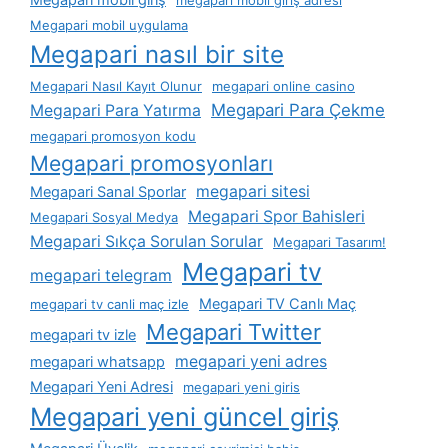
Megapari mobil uygulama
Megapari nasıl bir site
Megapari Nasıl Kayıt Olunur
megapari online casino
Megapari Para Çekme
Megapari Para Yatırma
megapari promosyon kodu
Megapari promosyonları
megapari sitesi
Megapari Sanal Sporlar
Megapari Spor Bahisleri
Megapari Sosyal Medya
Megapari Sıkça Sorulan Sorular
Megapari Tasarım!
Megapari tv
megapari telegram
Megapari TV Canlı Maç
megapari tv canli maç izle
Megapari Twitter
megapari tv izle
megapari yeni adres
megapari whatsapp
Megapari Yeni Adresi
megapari yeni giris
Megapari yeni güncel giriş