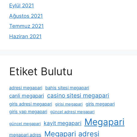
Eylül 2021
Ağustos 2021
Temmuz 2021
Haziran 2021
Etiket Bulutu
adresi megapari
bahis sitesi megapari
casino sitesi megapari
canli megapari
giris adresi megapari
giris megapari
girisi megapari
giris yap megapari
güncel adresi megapari
Megapari
kayit megapari
güncel megapari
Megapari adresi
megapari adres