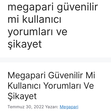
megapari güvenilir
mi kullanıcı
yorumları ve
şikayet
Megapari Güvenilir Mi
Kullanıcı Yorumları Ve
Şikayet
Temmuz 30, 2022
Yazarı:
Megapari