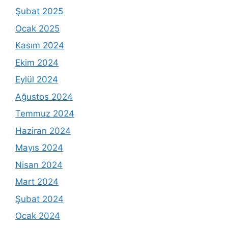
Şubat 2025
Ocak 2025
Kasım 2024
Ekim 2024
Eylül 2024
Ağustos 2024
Temmuz 2024
Haziran 2024
Mayıs 2024
Nisan 2024
Mart 2024
Şubat 2024
Ocak 2024