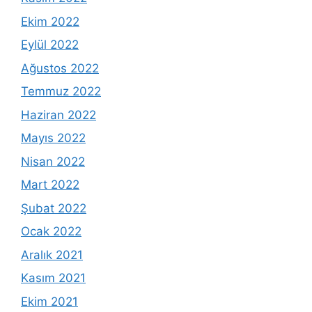
Ekim 2022
Eylül 2022
Ağustos 2022
Temmuz 2022
Haziran 2022
Mayıs 2022
Nisan 2022
Mart 2022
Şubat 2022
Ocak 2022
Aralık 2021
Kasım 2021
Ekim 2021