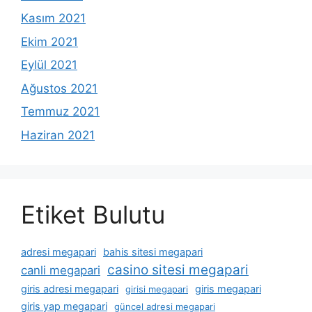
Kasım 2021
Ekim 2021
Eylül 2021
Ağustos 2021
Temmuz 2021
Haziran 2021
Etiket Bulutu
adresi megapari
bahis sitesi megapari
casino sitesi megapari
canli megapari
giris adresi megapari
giris megapari
girisi megapari
giris yap megapari
güncel adresi megapari