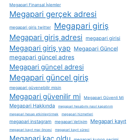
Megapari Finansal İşlemler
Megapari gerçek adresi
Megapari giriş
megapari giris twitter
Megapari giriş adresi
megapari girişi
Megapari giriş yap
Megapari Güncel
megapari güncel adres
Megapari güncel adresi
Megapari güncel giriş
megapari güvenebilir misin
Megapari güvenilir mi
Megapari Güvenli Mi
Megapari Hakkında
megapari hesabımı nasıl kapatırım
megapari hesap etkinleştirmek
megapari hizmetleri
Megapari kayıt
megapari instagram
megapari i̇letişim
megapari kayıt maç öncesi
megapari kayıt süreci
Megapari kaç oldu
megapari kupon seçimi