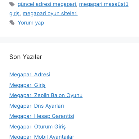
Etiketler
güncel adresi megapari
,
megapari masaüstü
giriş
,
megapari oyun siteleri
Yorum yap
Son Yazılar
Megapari Adresi
Megapari Giriş
Megapari Zeplin Balon Oyunu
Megapari Dns Ayarları
Megapari Hesap Garantisi
Megapari Oturum Giriş
Megapari Mobil Avantajlar