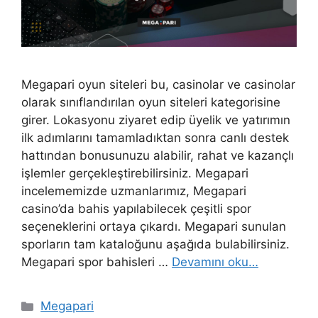
Megapari oyun siteleri bu, casinolar ve casinolar
olarak sınıflandırılan oyun siteleri kategorisine
girer. Lokasyonu ziyaret edip üyelik ve yatırımın
ilk adımlarını tamamladıktan sonra canlı destek
hattından bonusunuzu alabilir, rahat ve kazançlı
işlemler gerçekleştirebilirsiniz. Megapari
incelememizde uzmanlarımız, Megapari
casino’da bahis yapılabilecek çeşitli spor
seçeneklerini ortaya çıkardı. Megapari sunulan
sporların tam kataloğunu aşağıda bulabilirsiniz.
Megapari spor bahisleri …
Devamını oku…
Kategoriler
Megapari