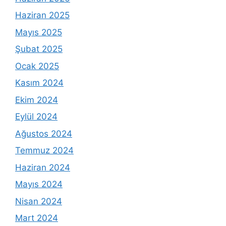
Haziran 2025
Mayıs 2025
Şubat 2025
Ocak 2025
Kasım 2024
Ekim 2024
Eylül 2024
Ağustos 2024
Temmuz 2024
Haziran 2024
Mayıs 2024
Nisan 2024
Mart 2024