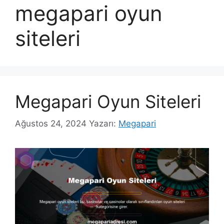
megapari oyun
siteleri
Megapari Oyun Siteleri
Ağustos 24, 2024
Yazarı:
Megapari