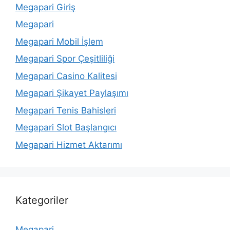
Megapari Giriş
Megapari
Megapari Mobil İşlem
Megapari Spor Çeşitliliği
Megapari Casino Kalitesi
Megapari Şikayet Paylaşımı
Megapari Tenis Bahisleri
Megapari Slot Başlangıcı
Megapari Hizmet Aktarımı
Kategoriler
Megapari