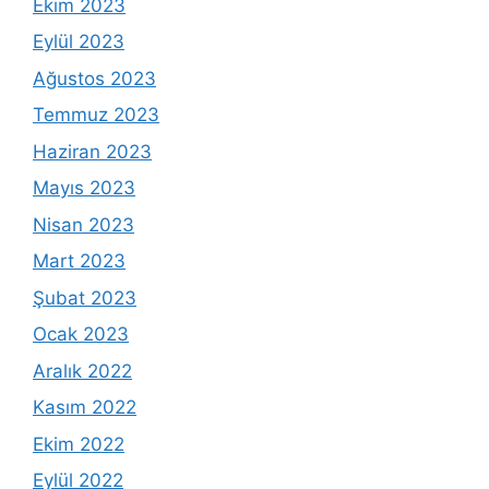
Ekim 2023
Eylül 2023
Ağustos 2023
Temmuz 2023
Haziran 2023
Mayıs 2023
Nisan 2023
Mart 2023
Şubat 2023
Ocak 2023
Aralık 2022
Kasım 2022
Ekim 2022
Eylül 2022