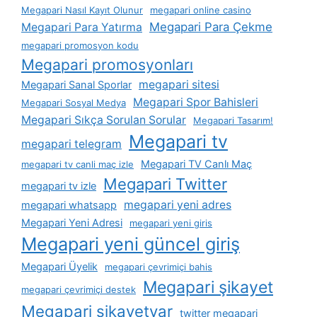
Megapari Nasıl Kayıt Olunur
megapari online casino
Megapari Para Çekme
Megapari Para Yatırma
megapari promosyon kodu
Megapari promosyonları
megapari sitesi
Megapari Sanal Sporlar
Megapari Spor Bahisleri
Megapari Sosyal Medya
Megapari Sıkça Sorulan Sorular
Megapari Tasarım!
Megapari tv
megapari telegram
Megapari TV Canlı Maç
megapari tv canli maç izle
Megapari Twitter
megapari tv izle
megapari yeni adres
megapari whatsapp
Megapari Yeni Adresi
megapari yeni giris
Megapari yeni güncel giriş
Megapari Üyelik
megapari çevrimiçi bahis
Megapari şikayet
megapari çevrimiçi destek
Megapari şikayetvar
twitter megapari