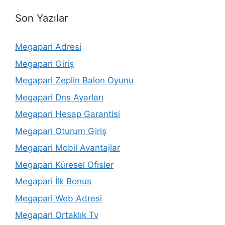
Son Yazılar
Megapari Adresi
Megapari Giriş
Megapari Zeplin Balon Oyunu
Megapari Dns Ayarları
Megapari Hesap Garantisi
Megapari Oturum Giriş
Megapari Mobil Avantajlar
Megapari Küresel Ofisler
Megapari İlk Bonus
Megapari Web Adresi
Megapari Ortaklık Tv