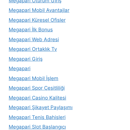
Megapari Oturum Giriş
Megapari Mobil Avantajlar
Megapari Küresel Ofisler
Megapari İlk Bonus
Megapari Web Adresi
Megapari Ortaklık Tv
Megapari Giriş
Megapari
Megapari Mobil İşlem
Megapari Spor Çeşitliliği
Megapari Casino Kalitesi
Megapari Şikayet Paylaşımı
Megapari Tenis Bahisleri
Megapari Slot Başlangıcı