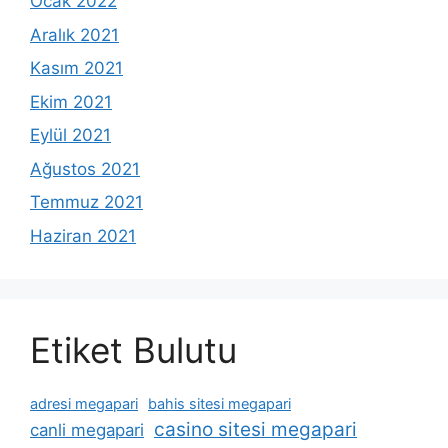
Ocak 2022
Aralık 2021
Kasım 2021
Ekim 2021
Eylül 2021
Ağustos 2021
Temmuz 2021
Haziran 2021
Etiket Bulutu
adresi megapari
bahis sitesi megapari
casino sitesi megapari
canli megapari