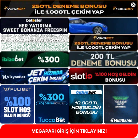
×
MEGAPARI GİRİŞ İÇİN TIKLAYINIZ!