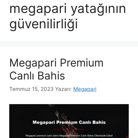
megapari yatağının
güvenilirliği
Megapari Premium
Canlı Bahis
Temmuz 15, 2023
Yazarı:
Megapari