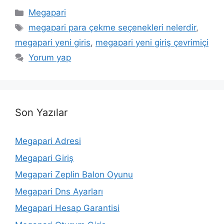
Kategoriler
Megapari
Etiketler
megapari para çekme seçenekleri nelerdir
,
megapari yeni giris
,
megapari yeni giriş çevrimiçi
Yorum yap
Son Yazılar
Megapari Adresi
Megapari Giriş
Megapari Zeplin Balon Oyunu
Megapari Dns Ayarları
Megapari Hesap Garantisi