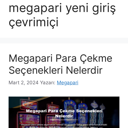
megapari yeni giriş
çevrimiçi
Megapari Para Çekme
Seçenekleri Nelerdir
Mart 2, 2024
Yazarı:
Megapari