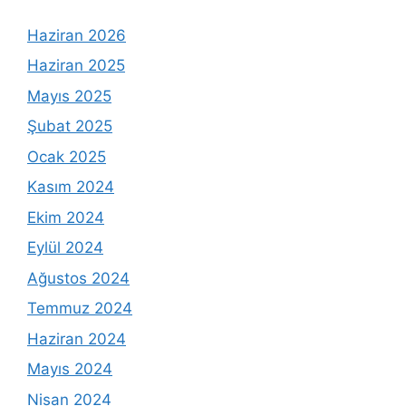
Haziran 2026
Haziran 2025
Mayıs 2025
Şubat 2025
Ocak 2025
Kasım 2024
Ekim 2024
Eylül 2024
Ağustos 2024
Temmuz 2024
Haziran 2024
Mayıs 2024
Nisan 2024