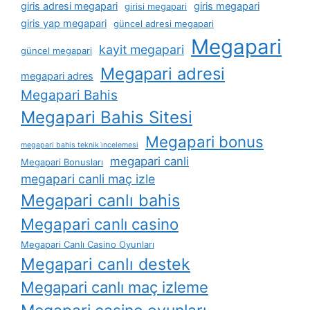
giris adresi megapari
giris megapari
girisi megapari
giris yap megapari
güncel adresi megapari
Megapari
kayit megapari
güncel megapari
Megapari adresi
megapari adres
Megapari Bahis
Megapari Bahis Sitesi
Megapari bonus
megapari bahis teknik i̇ncelemesi
megapari canli
Megapari Bonusları
megapari canli maç izle
Megapari canlı bahis
Megapari canlı casino
Megapari Canlı Casino Oyunları
Megapari canlı destek
Megapari canlı maç izleme