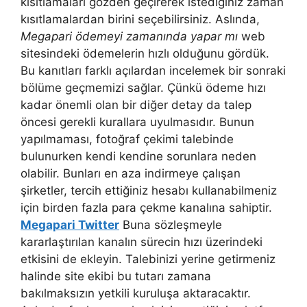
kısıtlamaları gözden geçirerek istediğiniz zaman
kısıtlamalardan birini seçebilirsiniz. Aslında,
Megapari ödemeyi zamanında yapar mı
web
sitesindeki ödemelerin hızlı olduğunu gördük.
Bu kanıtları farklı açılardan incelemek bir sonraki
bölüme geçmemizi sağlar. Çünkü ödeme hızı
kadar önemli olan bir diğer detay da talep
öncesi gerekli kurallara uyulmasıdır. Bunun
yapılmaması, fotoğraf çekimi talebinde
bulunurken kendi kendine sorunlara neden
olabilir. Bunları en aza indirmeye çalışan
şirketler, tercih ettiğiniz hesabı kullanabilmeniz
için birden fazla para çekme kanalına sahiptir.
Megapari Twitter
Buna sözleşmeyle
kararlaştırılan kanalın sürecin hızı üzerindeki
etkisini de ekleyin. Talebinizi yerine getirmeniz
halinde site ekibi bu tutarı zamana
bakılmaksızın yetkili kuruluşa aktaracaktır.