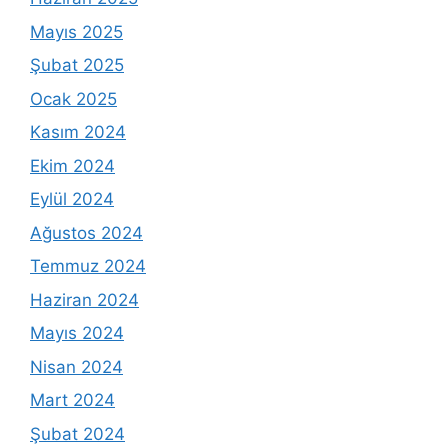
Mayıs 2025
Şubat 2025
Ocak 2025
Kasım 2024
Ekim 2024
Eylül 2024
Ağustos 2024
Temmuz 2024
Haziran 2024
Mayıs 2024
Nisan 2024
Mart 2024
Şubat 2024