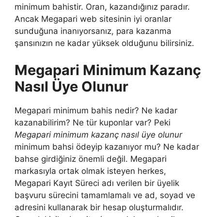
minimum bahistir. Oran, kazandığınız paradır.
Ancak Megapari web sitesinin iyi oranlar
sunduğuna inanıyorsanız, para kazanma
şansınızın ne kadar yüksek olduğunu bilirsiniz.
Megapari Minimum Kazanç
Nasıl Üye Olunur
Megapari minimum bahis nedir? Ne kadar
kazanabilirim? Ne tür kuponlar var? Peki
Megapari minimum kazanç nasıl üye olunur
minimum bahsi ödeyip kazanıyor mu? Ne kadar
bahse girdiğiniz önemli değil. Megapari
markasıyla ortak olmak isteyen herkes,
Megapari Kayıt Süreci adı verilen bir üyelik
başvuru sürecini tamamlamalı ve ad, soyad ve
adresini kullanarak bir hesap oluşturmalıdır.