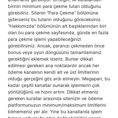
birinin minimum para çekme tutarı olduğunu
görebiliriz. Sitenin “Para Çekme” bölümüne
giderseniz bu tutarın olduğunu göreceksiniz.
“Hakkımızda” bölümünün alt başlıklarından biri
olan bu para çekme sayfasında, günde en fazla
para çekme işlemi yapabileceğinizi
görebilirsiniz. Ancak, paranızı çekmeden önce
bonus veya oyun döngüsünü tamamlamanız
gerektiğini eklemek isteriz. Bunlar dikkat
edilmesi gereken ana noktalardır ancak her
ödeme kanalının kendi alt ve üst limitlerinin
olduğu gerçeğini göz ardı etmeyin. Megapari, bu
kadar çeşitli kanallar sunarak işlemlerin çok
yönlülüğünü ve hızını artırır. Dikkat etmeniz
gereken kurallar arasında sitenizin ve ödeme
platformunuzun minimum/maksimum limitlerini
bilmemeniz yer alır. Yine bu kanallarda işlem