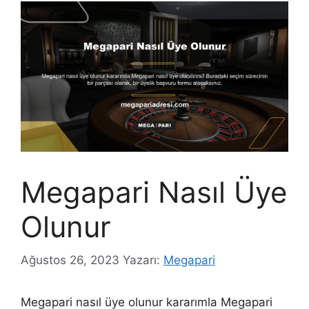
Megapari Nasıl Üye
Olunur
Ağustos 26, 2023
Yazarı:
Megapari
Megapari nasıl üye olunur kararımla Megapari