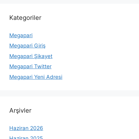
Kategoriler
Megapari
Megapari Giriş
Megapari Şikayet
Megapari Twitter
Megapari Yeni Adresi
Arşivler
Haziran 2026
Haziran 2025