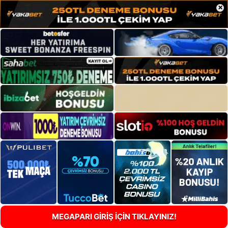
×
MEGAPARI GİRİŞ İÇİN TIKLAYINIZ!