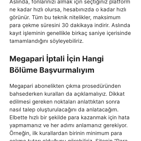
Aslında, fonlarınızı almak için seçtiğiniz platform
ne kadar hızlı olursa, hesabınızda o kadar hızlı
görünür. Tüm bu teknik nitelikler, maksimum
para çekme süresini 30 dakikaya indirir. Aslında
kayıt işleminin genellikle birkaç saniye içerisinde
tamamlandığını söyleyebiliriz.
Megapari İptali İçin Hangi
Bölüme Başvurmalıyım
Megapari abonelikten çıkma prosedüründen
bahsederken kuralları da açıklamalıyız. Dikkat
edilmesi gereken noktaları anlattıktan sonra
nasıl talep oluşturulacağını da anlatacağım.
Elbette hızlı bir şekilde para kazanmak için hata
yapmamanız ve her adımı anlamanız gerekiyor.
Örneğin, ilk kurallardan birinin minimum para
çekme tutarı olduğunu görebiliriz. Sitenin “Para