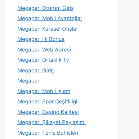
Megapari Oturum Giriş
Megapari Mobil Avantajlar
Megapari Küresel Ofisler
Megapari İlk Bonus
Megapari Web Adresi
Megapari Ortaklık Tv
Megapari Giriş
Megapari
Megapari Mobil İşlem
Megapari Spor Çeşitliliği
Megapari Casino Kalitesi
Megapari Şikayet Paylaşımı
Megapari Tenis Bahisleri