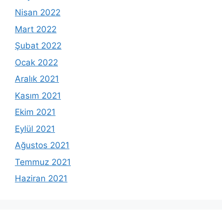
Nisan 2022
Mart 2022
Şubat 2022
Ocak 2022
Aralık 2021
Kasım 2021
Ekim 2021
Eylül 2021
Ağustos 2021
Temmuz 2021
Haziran 2021