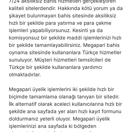
7/24 aksiliksiz bahis hizmetleri gerçekleştiren
kaliteli sitelerdendir. Hakkında kötü yorum ya da
şikayet bulunmayan bahis sitesinde aksiliksiz
hızlı bir şekilde para yatırma ve para çekme
işlemleri yapabiliyorsunuz. Kesinti ya da
komisyonsuz bir şekilde maddi işlemlerinizi hızlı
bir şekilde tamamlayabilirsiniz. Megapari bahis
oynama sitesinde kullananlara Türkçe hizmetler
sunuluyor. Müşteri hizmetleri temsilcileri de
Türkçe bir şekilde kullananlara yardımcı
olmaktadırlar.
Megapari üyelik işlemlerini iki şekilde hızlı bir
biçimde tamamlama olanağı tanıyan bir sitedir.
İlk alternatif olarak aceleci kullanıcılarına hızlı bir
şekilde ana sayfada yer alan hızlı kayıt formunu
doldurmanız yeterli oluyor. Megapari üyelik
işlemlerinizi ana sayfada ki bölgeden