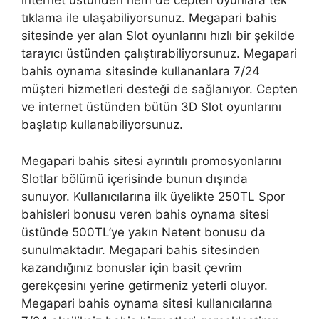
internet üstünden hem de cepten oyunlara tek
tıklama ile ulaşabiliyorsunuz. Megapari bahis
sitesinde yer alan Slot oyunlarını hızlı bir şekilde
tarayıcı üstünden çalıştırabiliyorsunuz. Megapari
bahis oynama sitesinde kullananlara 7/24
müşteri hizmetleri desteği de sağlanıyor. Cepten
ve internet üstünden bütün 3D Slot oyunlarını
başlatıp kullanabiliyorsunuz.
Megapari bahis sitesi ayrıntılı promosyonlarını
Slotlar bölümü içerisinde bunun dışında
sunuyor. Kullanıcılarına ilk üyelikte 250TL Spor
bahisleri bonusu veren bahis oynama sitesi
üstünde 500TL’ye yakın Netent bonusu da
sunulmaktadır. Megapari bahis sitesinden
kazandığınız bonuslar için basit çevrim
gerekçesinı yerine getirmeniz yeterli oluyor.
Megapari bahis oynama sitesi kullanıcılarına