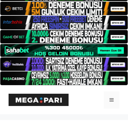
İçeriğe
atla
Menü